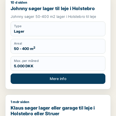
10 d siden
Johnny søger lager til leje i Holstebro
Johnny søger lager til leje i Holstebro
Johnny søger 50-400 m2 lager i Holstebro til leje
Type
Lager
Areal
2
50 - 400 m
Max. per måned
5.000 DKK
Mere info
1 mdr siden
Klaus søger lager eller garage til leje i Holstebro eller Struer
Klaus søger lager eller garage til leje i
Holstebro eller Struer