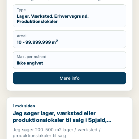
Type
Lager, Værksted, Erhvervsgrund,
Produktionslokaler
Areal
2
10 - 99.999.999 m
Max. per måned
Ikke angivet
Mere info
1 mdr siden
Jeg søger lager, værksted eller produktionslokaler til salg i S
Jeg søger lager, værksted eller
produktionslokaler til salg i Spjald,
Ørnhøj eller Tim m.fl.
Jeg søger 200-500 m2 lager / værksted /
produktionslokaler til salg