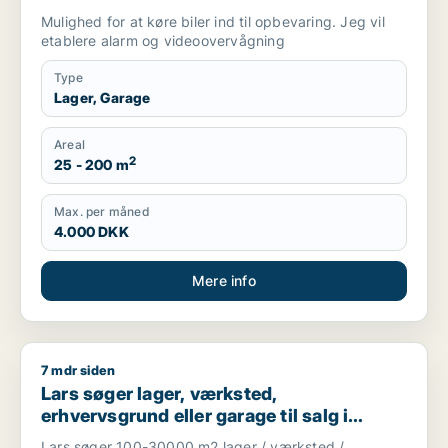
Mulighed for at køre biler ind til opbevaring. Jeg vil
etablere alarm og videoovervågning
Type
Lager, Garage
Areal
2
25 - 200 m
Max. per måned
4.000 DKK
Mere info
7 mdr siden
Lars søger lager, værksted, erhvervsgrund eller garage til sal
Lars søger lager, værksted,
erhvervsgrund eller garage til salg i
Herning, Ikast eller Sunds m.fl.
Lars søger 100-30000 m2 lager / værksted /