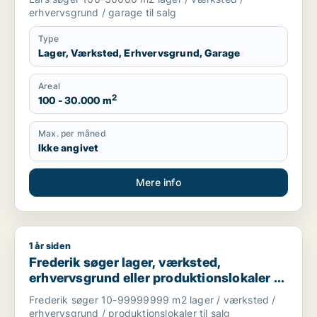
erhvervsgrund / garage til salg
Type
Lager, Værksted, Erhvervsgrund, Garage
Areal
2
100 - 30.000 m
Max. per måned
Ikke angivet
Mere info
1 år siden
Frederik søger lager, værksted, erhvervsgrund eller produktion
Frederik søger lager, værksted,
erhvervsgrund eller produktionslokaler til
salg i Holstebro, Thisted eller Skive m.fl.
Frederik søger 10-99999999 m2 lager / værksted /
erhvervsgrund / produktionslokaler til salg