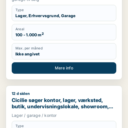
Type
Lager, Erhvervsgrund, Garage
Areal
2
100 - 1.000 m
Max. per måned
Ikke angivet
Mere info
12 d siden
Cicilie søger kontor, lager, værksted, butik, undervisningslo
Cicilie søger kontor, lager, værksted,
butik, undervisningslokale, showroom,
erhvervsgrund, produktionslokaler eller
Lager / garage / kontor
garage til leje i Region Sjælland eller
Nordsjælland
Type