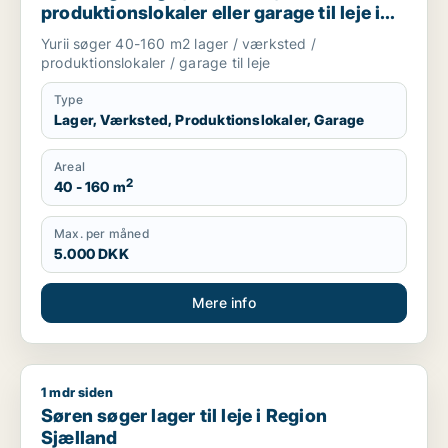
produktionslokaler eller garage til leje i
Region Sjælland
Yurii søger 40-160 m2 lager / værksted /
produktionslokaler / garage til leje
Type
Lager, Værksted, Produktionslokaler, Garage
Areal
2
40 - 160 m
Max. per måned
5.000 DKK
Mere info
1 mdr siden
Søren søger lager til leje i Region Sjælland
Søren søger lager til leje i Region
Sjælland