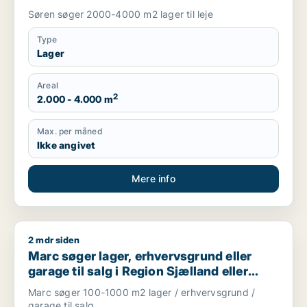
Søren søger 2000-4000 m2 lager til leje
Type
Lager
Areal
2
2.000 - 4.000 m
Max. per måned
Ikke angivet
Mere info
2 mdr siden
Marc søger lager, erhvervsgrund eller garage til salg i Regio
Marc søger lager, erhvervsgrund eller
garage til salg i Region Sjælland eller
Nordsjælland
Marc søger 100-1000 m2 lager / erhvervsgrund /
garage til salg