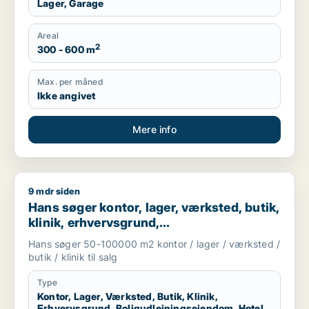
Lager, Garage
Areal
2
300 - 600 m
Max. per måned
Ikke angivet
Mere info
9 mdr siden
Hans søger kontor, lager, værksted, butik, klinik, erhvervsgr
Hans søger kontor, lager, værksted, butik,
klinik, erhvervsgrund,
boligudlejningsejendom, hotel,
Hans søger 50-100000 m2 kontor / lager / værksted /
produktionslokaler eller garage til salg i
butik / klinik til salg
Region Sjælland
Type
Kontor, Lager, Værksted, Butik, Klinik,
Erhvervsgrund, Boligudlejningsejendom, Hotel,