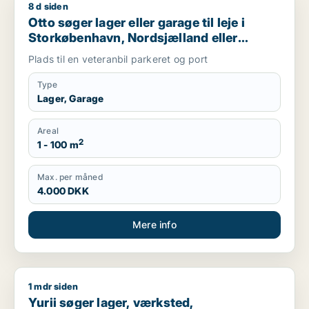
8 d siden
Otto søger lager eller garage til leje i Storkøbenhavn, Nords
Otto søger lager eller garage til leje i
Storkøbenhavn, Nordsjælland eller
Region Sjælland
Plads til en veteranbil parkeret og port
Type
Lager, Garage
Areal
2
1 - 100 m
Max. per måned
4.000 DKK
Mere info
1 mdr siden
Yurii søger lager, værksted, produktionslokaler eller garage ti
Yurii søger lager, værksted,