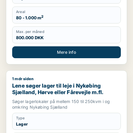
Areal
2
80 - 1.000 m
Max. per måned
800.000 DKK
Mere info
1 mdr siden
Lene søger lager til leje i Nykøbing Sjælland, Hørve eller Fåre
Lene søger lager til leje i Nykøbing
Sjælland, Hørve eller Fårevejle m.fl.
Søger lagerlokaler på mellem 150 til 250kvm i og
omkring Nykøbing Sjælland
Type
Lager