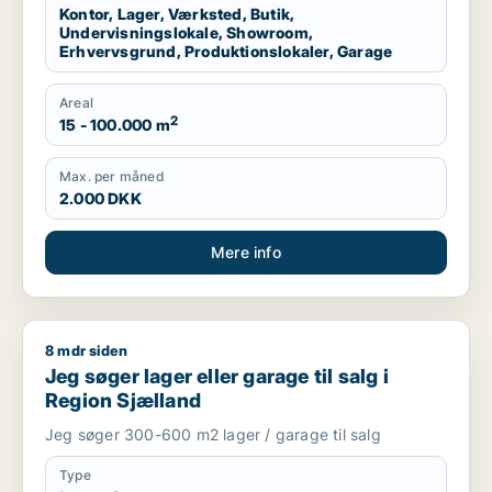
Kontor, Lager, Værksted, Butik,
Undervisningslokale, Showroom,
Erhvervsgrund, Produktionslokaler, Garage
Areal
2
15 - 100.000 m
Max. per måned
2.000 DKK
Mere info
8 mdr siden
Jeg søger lager eller garage til salg i Region Sjælland
Jeg søger lager eller garage til salg i
Region Sjælland
Jeg søger 300-600 m2 lager / garage til salg
Type