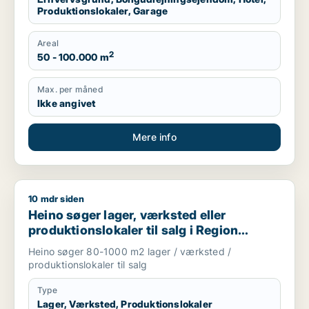
Produktionslokaler, Garage
Areal
2
50 - 100.000 m
Max. per måned
Ikke angivet
Mere info
10 mdr siden
Heino søger lager, værksted eller produktionslokaler til salg
Heino søger lager, værksted eller
produktionslokaler til salg i Region
Sjælland
Heino søger 80-1000 m2 lager / værksted /
produktionslokaler til salg
Type
Lager, Værksted, Produktionslokaler