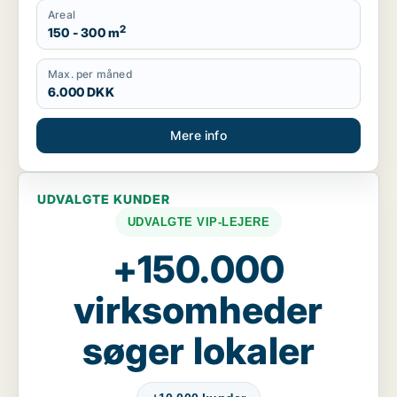
Areal
2
150 - 300 m
Max. per måned
6.000 DKK
Mere info
UDVALGTE KUNDER
UDVALGTE VIP-LEJERE
+150.000
virksomheder
søger lokaler