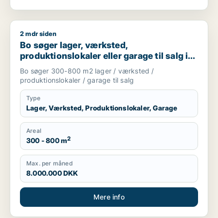
2 mdr siden
Bo søger lager, værksted, produktionslokaler eller garage til
Bo søger lager, værksted,
produktionslokaler eller garage til salg i
Nordsjælland
Bo søger 300-800 m2 lager / værksted /
produktionslokaler / garage til salg
Type
Lager, Værksted, Produktionslokaler, Garage
Areal
2
300 - 800 m
Max. per måned
8.000.000 DKK
Mere info