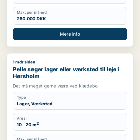
Max. per måned
250.000 DKK
Mere info
1 mdr siden
Pelle søger lager eller værksted til leje i Hørsholm
Pelle søger lager eller værksted til leje i
Hørsholm
Det må meget gerne være ved klædebo
Type
Lager, Værksted
Areal
2
10 - 20 m
Max. per måned