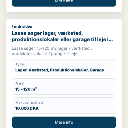
Mere info
1 mdr siden
Lasse søger lager, værksted, produktionslokaler eller garage 
Lasse søger lager, værksted,
produktionslokaler eller garage til leje i
Storkøbenhavn
Lasse søger 15-120 m2 lager / værksted /
produktionslokaler / garage til leje
Type
Lager, Værksted, Produktionslokaler, Garage
Areal
2
15 - 120 m
Max. per måned
10.000 DKK
Mere info