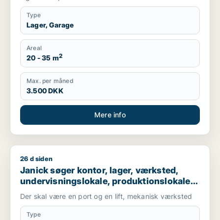
Type
Lager, Garage
Areal
2
20 - 35 m
Max. per måned
3.500 DKK
Mere info
26 d siden
Janick søger kontor, lager, værksted, undervisningslokale, prod
Janick søger kontor, lager, værksted,
undervisningslokale, produktionslokaler
eller garage til leje i Holte, Hørsholm eller
Der skal være en port og en lift, mekanisk værksted
Allerød m.fl.
Type