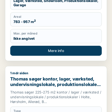
Lager, Værksted, Showroom, Produktionslokaler,
Garage
Areal
2
783 - 957 m
Max. per måned
Ikke angivet
Mere info
1 mdr siden
Thomas søger kontor, lager, værksted, undervisningslokale, pro
Thomas søger kontor, lager, værksted,
undervisningslokale, produktionslokaler
eller garage til leje i Holte, Hørsholm eller
Thomas søger 225-275 m2 kontor / lager / værksted /
Allerød m.fl.
undervisningslokale / produktionslokaler i Holte,
Hørsholm, Allerød, B...
Type