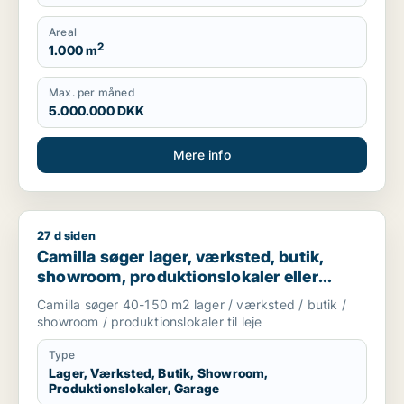
Produktionslokaler, Garage
Areal
2
1.000 m
Max. per måned
5.000.000 DKK
Mere info
27 d siden
Camilla søger lager, værksted, butik, showroom, produktionslo
Camilla søger lager, værksted, butik,
showroom, produktionslokaler eller
garage til leje i Nordsjælland
Camilla søger 40-150 m2 lager / værksted / butik /
showroom / produktionslokaler til leje
Type
Lager, Værksted, Butik, Showroom,
Produktionslokaler, Garage