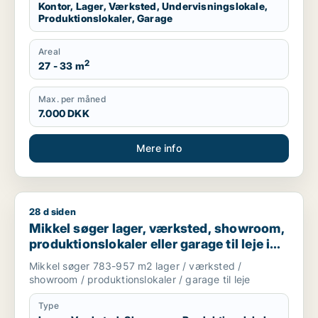
Kontor, Lager, Værksted, Undervisningslokale,
Produktionslokaler, Garage
Areal
2
27 - 33 m
Max. per måned
7.000 DKK
Mere info
28 d siden
Mikkel søger lager, værksted, showroom, produktionslokaler el
Mikkel søger lager, værksted, showroom,
produktionslokaler eller garage til leje i
Holte, Vedbæk eller Hørsholm m.fl.
Mikkel søger 783-957 m2 lager / værksted /
showroom / produktionslokaler / garage til leje
Type