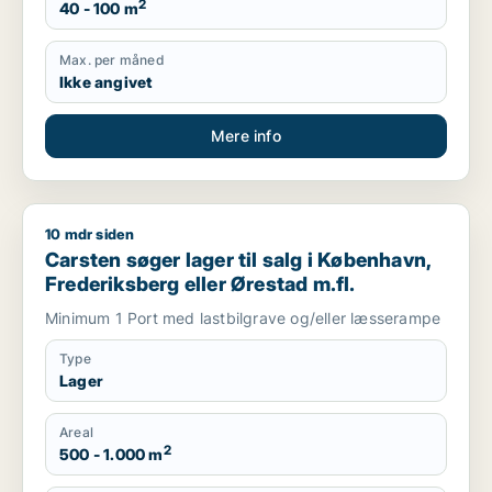
2
40 - 100 m
Max. per måned
Ikke angivet
Mere info
10 mdr siden
Carsten søger lager til salg i København, Frederiksberg eller
Carsten søger lager til salg i København,
Frederiksberg eller Ørestad m.fl.
Minimum 1 Port med lastbilgrave og/eller læsserampe
Type
Lager
Areal
2
500 - 1.000 m