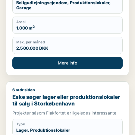
Boligudlejningsejendom, Produktionslokaler,
Garage
Areal
2
1.000 m
Max. per måned
2.500.000 DKK
Mere info
6 mdr siden
Eske søger lager eller produktionslokaler til salg i Storkøbe
Eske søger lager eller produktionslokaler
til salg i Storkøbenhavn
Projekter såsom Flakfortet er ligeledes interessante
Type
Lager, Produktionslokaler