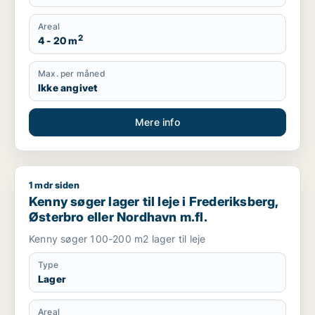
Areal
2
4 - 20 m
Max. per måned
Ikke angivet
Mere info
1 mdr siden
Kenny søger lager til leje i Frederiksberg, Østerbro eller Nor
Kenny søger lager til leje i Frederiksberg,
Østerbro eller Nordhavn m.fl.
Kenny søger 100-200 m2 lager til leje
Type
Lager
Areal