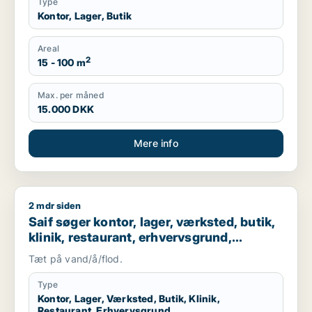
Type
Kontor, Lager, Butik
Areal
2
15 - 100 m
Max. per måned
15.000 DKK
Mere info
2 mdr siden
Saif søger kontor, lager, værksted, butik, klinik, restaurant
Saif søger kontor, lager, værksted, butik,
klinik, restaurant, erhvervsgrund,
boligudlejningsejendom, hotel,
Tæt på vand/å/flod.
produktionslokaler eller garage til salg i
Storkøbenhavn
Type
Kontor, Lager, Værksted, Butik, Klinik,
Restaurant, Erhvervsgrund,