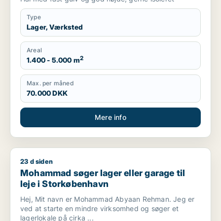
Type
Lager, Værksted
Areal
2
1.400 - 5.000 m
Max. per måned
70.000 DKK
Mere info
23 d siden
Mohammad søger lager eller garage til leje i Storkøbenhavn
Mohammad søger lager eller garage til
leje i Storkøbenhavn
Hej, Mit navn er Mohammad Abyaan Rehman. Jeg er
ved at starte en mindre virksomhed og søger et
lagerlokale på cirka ...