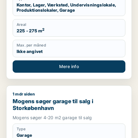
Kontor, Lager, Værksted, Undervisningslokale,
Produktionslokaler, Garage
Areal
2
225 - 275 m
Max. per måned
Ikke angivet
Mere info
1 mdr siden
Mogens søger garage til salg i Storkøbenhavn
Mogens søger garage til salg i
Storkøbenhavn
Mogens søger 4-20 m2 garage til salg
Type
Garage