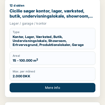
12 d siden
Cicilie søger kontor, lager, værksted, butik, undervisningslo
Cicilie søger kontor, lager, værksted,
butik, undervisningslokale, showroom,
erhvervsgrund, produktionslokaler eller
Lager / garage / kontor
garage til leje i Region Sjælland eller
Nordsjælland
Type
Kontor, Lager, Værksted, Butik,
Undervisningslokale, Showroom,
Erhvervsgrund, Produktionslokaler, Garage
Areal
2
15 - 100.000 m
Max. per måned
2.000 DKK
Mere info