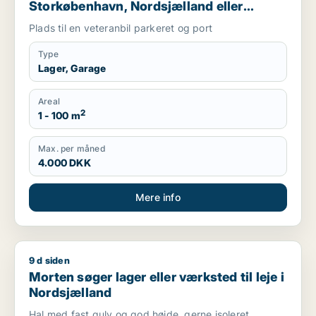
Storkøbenhavn, Nordsjælland eller
Region Sjælland
Plads til en veteranbil parkeret og port
Type
Lager, Garage
Areal
2
1 - 100 m
Max. per måned
4.000 DKK
Mere info
9 d siden
Morten søger lager eller værksted til leje i Nordsjælland
Morten søger lager eller værksted til leje i
Nordsjælland
Hal med fast gulv og god højde, gerne isoleret