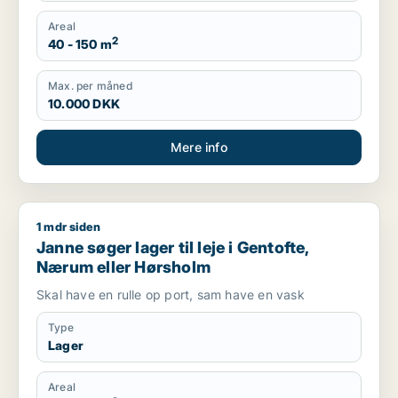
Areal
2
40 - 150 m
Max. per måned
10.000 DKK
Mere info
1 mdr siden
Janne søger lager til leje i Gentofte, Nærum eller Hørsholm
Janne søger lager til leje i Gentofte,
Nærum eller Hørsholm
Skal have en rulle op port, sam have en vask
Type
Lager
Areal