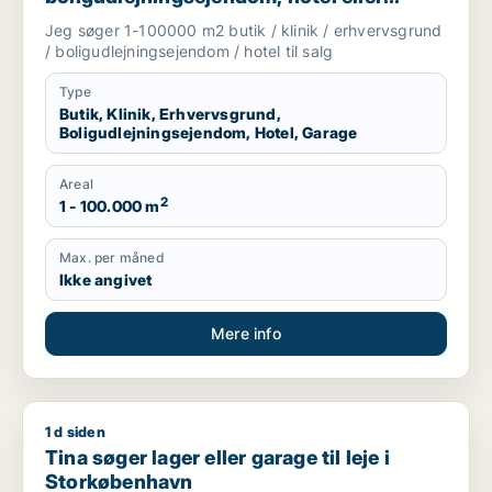
garage til salg i Storkøbenhavn
Jeg søger 1-100000 m2 butik / klinik / erhvervsgrund
/ boligudlejningsejendom / hotel til salg
Type
Butik, Klinik, Erhvervsgrund,
Boligudlejningsejendom, Hotel, Garage
Areal
2
1 - 100.000 m
Max. per måned
Ikke angivet
Mere info
1 d siden
Tina søger lager eller garage til leje i Storkøbenhavn
Tina søger lager eller garage til leje i
Storkøbenhavn