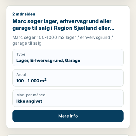
2 mdr siden
Marc søger lager, erhvervsgrund eller garage til salg i Regio
Marc søger lager, erhvervsgrund eller
garage til salg i Region Sjælland eller
Nordsjælland
Marc søger 100-1000 m2 lager / erhvervsgrund /
garage til salg
Type
Lager, Erhvervsgrund, Garage
Areal
2
100 - 1.000 m
Max. per måned
Ikke angivet
Mere info