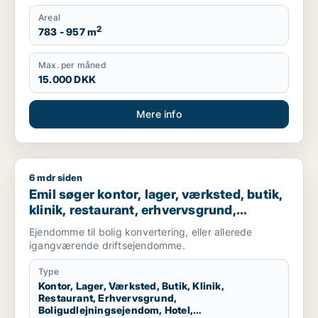
Areal
2
783 - 957 m
Max. per måned
15.000 DKK
Mere info
6 mdr siden
Emil søger kontor, lager, værksted, butik, klinik, restaurant,
Emil søger kontor, lager, værksted, butik,
klinik, restaurant, erhvervsgrund,
boligudlejningsejendom, hotel,
Ejendomme til bolig konvertering, eller allerede
produktionslokaler eller garage til salg i
igangværende driftsejendomme.
Nordsjælland
Type
Kontor, Lager, Værksted, Butik, Klinik,
Restaurant, Erhvervsgrund,
Boligudlejningsejendom, Hotel,