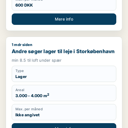
600 DKK
Mere info
1 mdr siden
Andre søger lager til leje i Storkøbenhavn
Andre søger lager til leje i Storkøbenhavn
min 8.5 til loft under spær
Type
Lager
Areal
2
3.000 - 4.000 m
Max. per måned
Ikke angivet