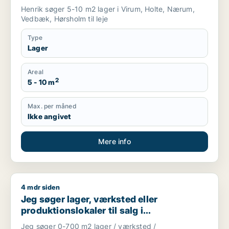
Henrik søger 5-10 m2 lager i Virum, Holte, Nærum,
Vedbæk, Hørsholm til leje
Type
Lager
Areal
2
5 - 10 m
Max. per måned
Ikke angivet
Mere info
4 mdr siden
Jeg søger lager, værksted eller produktionslokaler til salg 
Jeg søger lager, værksted eller
produktionslokaler til salg i
Storkøbenhavn
Jeg søger 0-700 m2 lager / værksted /