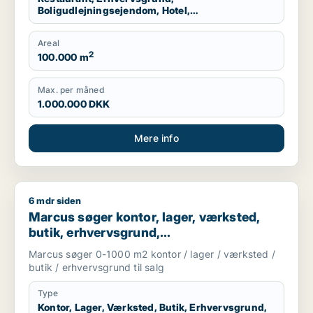
Boligudlejningsejendom, Hotel,
Produktionslokaler, Garage
Areal
2
100.000 m
Max. per måned
1.000.000 DKK
Mere info
6 mdr siden
Marcus søger kontor, lager, værksted, butik, erhvervsgrund, 
Marcus søger kontor, lager, værksted,
butik, erhvervsgrund,
boligudlejningsejendom,
Marcus søger 0-1000 m2 kontor / lager / værksted /
produktionslokaler eller garage til salg i
butik / erhvervsgrund til salg
Storkøbenhavn
Type
Kontor, Lager, Værksted, Butik, Erhvervsgrund,