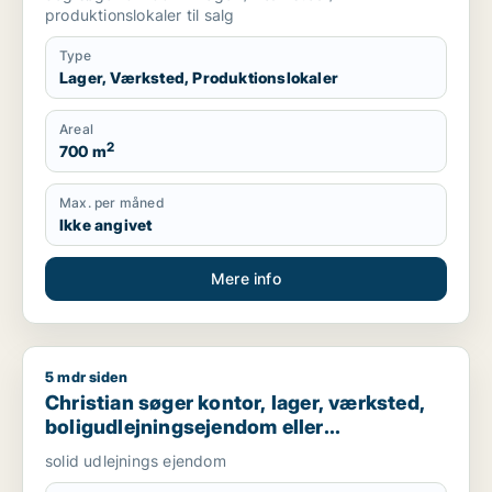
produktionslokaler til salg
Type
Lager, Værksted, Produktionslokaler
Areal
2
700 m
Max. per måned
Ikke angivet
Mere info
5 mdr siden
Christian søger kontor, lager, værksted, boligudlejningsejend
Christian søger kontor, lager, værksted,
boligudlejningsejendom eller
produktionslokaler til salg i Nordsjælland,
solid udlejnings ejendom
Roskilde eller Holbæk