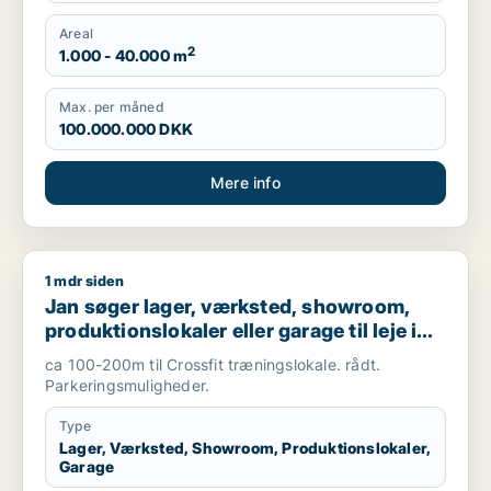
Areal
2
1.000 - 40.000 m
Max. per måned
100.000.000 DKK
Mere info
1 mdr siden
Jan søger lager, værksted, showroom, produktionslokaler eller
Jan søger lager, værksted, showroom,
produktionslokaler eller garage til leje i
Hørsholm eller Kokkedal
ca 100-200m til Crossfit træningslokale. rådt.
Parkeringsmuligheder.
Type
Lager, Værksted, Showroom, Produktionslokaler,
Garage