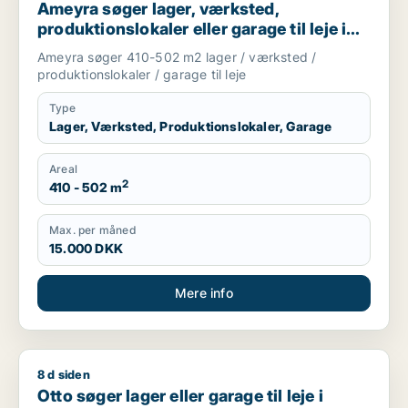
Ameyra søger lager, værksted,
produktionslokaler eller garage til leje i
Holte, Vedbæk eller Hørsholm m.fl.
Ameyra søger 410-502 m2 lager / værksted /
produktionslokaler / garage til leje
Type
Lager, Værksted, Produktionslokaler, Garage
Areal
2
410 - 502 m
Max. per måned
15.000 DKK
Mere info
8 d siden
Otto søger lager eller garage til leje i Storkøbenhavn, Nords
Otto søger lager eller garage til leje i