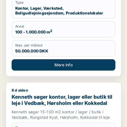
Type
Kontor, Lager, Værksted,
Boligudlejningsejendom, Produktionslokaler
Areal
2
100 - 1.000.000 m
Max. per måned
50.000.000 DKK
Mere info
8 d siden
Kenneth søger kontor, lager eller butik til leje i Vedbæk, Hør
Kenneth søger kontor, lager eller butik til
leje i Vedbæk, Hørsholm eller Kokkedal
Kenneth søger 15-100 m2 kontor / lager / butik i
Vedbæk, Rungsted Kyst, Hørsholm, Kokkedal til leje