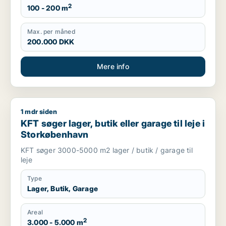
2
100 - 200 m
Max. per måned
200.000 DKK
Mere info
1 mdr siden
KFT søger lager, butik eller garage til leje i Storkøbenhavn
KFT søger lager, butik eller garage til leje i
Storkøbenhavn
KFT søger 3000-5000 m2 lager / butik / garage til
leje
Type
Lager, Butik, Garage
Areal
2
3.000 - 5.000 m