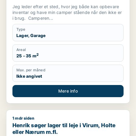
Jeg leder efter et sted, hvor jeg både kan opbevare
inventar og have min camper stående når den ikke er
i brug. Camperen...
Type
Lager, Garage
Areal
2
25 - 35 m
Max. per måned
Ikke angivet
Mere info
1 mdr siden
Henrik søger lager til leje i Virum, Holte eller Nærum m.fl.
Henrik søger lager til leje i Virum, Holte
eller Nærum m.fl.