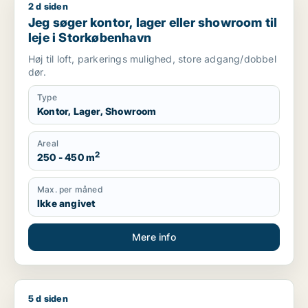
2 d siden
Jeg søger kontor, lager eller showroom til leje i Storkøbenha
Jeg søger kontor, lager eller showroom til
leje i Storkøbenhavn
Høj til loft, parkerings mulighed, store adgang/dobbel
dør.
Type
Kontor, Lager, Showroom
Areal
2
250 - 450 m
Max. per måned
Ikke angivet
Mere info
5 d siden
Ameyra søger lager, værksted, produktionslokaler eller garage