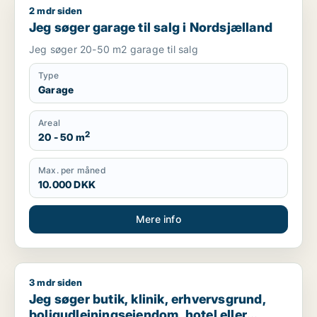
2 mdr siden
Jeg søger garage til salg i Nordsjælland
Jeg søger garage til salg i Nordsjælland
Jeg søger 20-50 m2 garage til salg
Type
Garage
Areal
2
20 - 50 m
Max. per måned
10.000 DKK
Mere info
3 mdr siden
Jeg søger butik, klinik, erhvervsgrund, boligudlejningsejendo
Jeg søger butik, klinik, erhvervsgrund,
boligudlejningsejendom, hotel eller