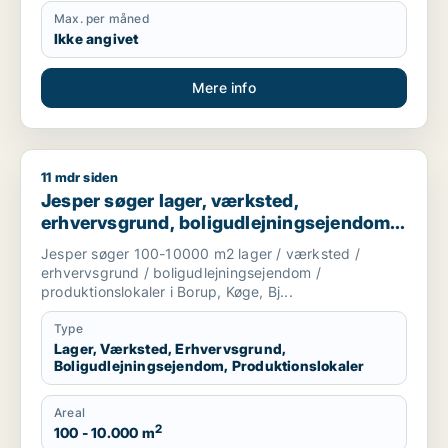
Max. per måned
Ikke angivet
Mere info
11 mdr siden
Jesper søger lager, værksted, erhvervsgrund, boligudlejnings
Jesper søger lager, værksted,
erhvervsgrund, boligudlejningsejendom
eller produktionslokaler til salg i Køge
Jesper søger 100-10000 m2 lager / værksted /
erhvervsgrund / boligudlejningsejendom /
produktionslokaler i Borup, Køge, Bj...
Type
Lager, Værksted, Erhvervsgrund,
Boligudlejningsejendom, Produktionslokaler
Areal
2
100 - 10.000 m