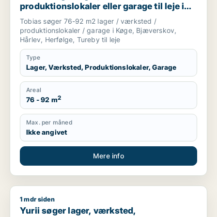
produktionslokaler eller garage til leje i
Køge, Bjæverskov eller Hårlev m.fl.
Tobias søger 76-92 m2 lager / værksted /
produktionslokaler / garage i Køge, Bjæverskov,
Hårlev, Herfølge, Tureby til leje
Type
Lager, Værksted, Produktionslokaler, Garage
Areal
2
76 - 92 m
Max. per måned
Ikke angivet
Mere info
1 mdr siden
Yurii søger lager, værksted, produktionslokaler eller garage ti
Yurii søger lager, værksted,