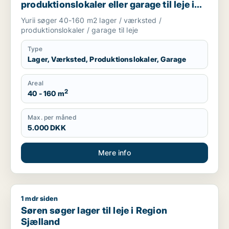
produktionslokaler eller garage til leje i
Region Sjælland
Yurii søger 40-160 m2 lager / værksted /
produktionslokaler / garage til leje
Type
Lager, Værksted, Produktionslokaler, Garage
Areal
2
40 - 160 m
Max. per måned
5.000 DKK
Mere info
1 mdr siden
Søren søger lager til leje i Region Sjælland
Søren søger lager til leje i Region
Sjælland