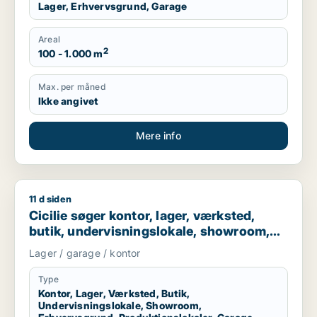
Lager, Erhvervsgrund, Garage
Areal
2
100 - 1.000 m
Max. per måned
Ikke angivet
Mere info
11 d siden
Cicilie søger kontor, lager, værksted, butik, undervisningslo
Cicilie søger kontor, lager, værksted,
butik, undervisningslokale, showroom,
erhvervsgrund, produktionslokaler eller
Lager / garage / kontor
garage til leje i Region Sjælland eller
Nordsjælland
Type
Kontor, Lager, Værksted, Butik,
Undervisningslokale, Showroom,