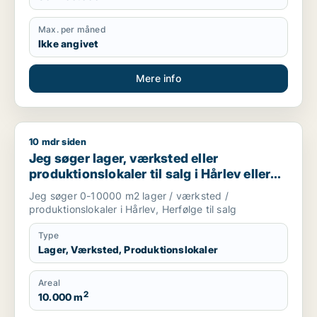
Max. per måned
Ikke angivet
Mere info
10 mdr siden
Jeg søger lager, værksted eller produktionslokaler til salg i H
Jeg søger lager, værksted eller
produktionslokaler til salg i Hårlev eller
Herfølge
Jeg søger 0-10000 m2 lager / værksted /
produktionslokaler i Hårlev, Herfølge til salg
Type
Lager, Værksted, Produktionslokaler
Areal
2
10.000 m