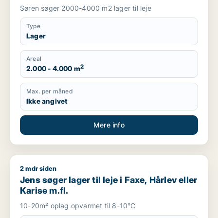
Søren søger 2000-4000 m2 lager til leje
Type
Lager
Areal
2
2.000 - 4.000 m
Max. per måned
Ikke angivet
Mere info
2 mdr siden
Jens søger lager til leje i Faxe, Hårlev eller Karise m.fl.
Jens søger lager til leje i Faxe, Hårlev eller
Karise m.fl.
10-20m² oplag opvarmet til 8-10°C