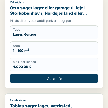
7 d siden
Otto søger lager eller garage til leje i Storkøbenhavn, Nords
Otto søger lager eller garage til leje i
Storkøbenhavn, Nordsjælland eller
Region Sjælland
Plads til en veteranbil parkeret og port
Type
Lager, Garage
Areal
2
1 - 100 m
Max. per måned
4.000 DKK
Mere info
1 mdr siden
Tobias søger lager, værksted, produktionslokaler eller garage 
Tobias søger lager, værksted,