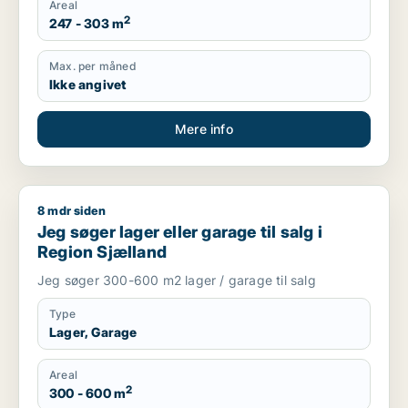
Areal
2
247 - 303 m
Max. per måned
Ikke angivet
Mere info
8 mdr siden
Jeg søger lager eller garage til salg i Region Sjælland
Jeg søger lager eller garage til salg i
Region Sjælland
Jeg søger 300-600 m2 lager / garage til salg
Type
Lager, Garage
Areal
2
300 - 600 m