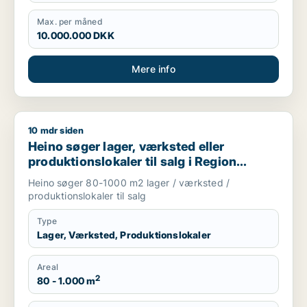
Max. per måned
10.000.000 DKK
Mere info
10 mdr siden
Heino søger lager, værksted eller produktionslokaler til salg
Heino søger lager, værksted eller
produktionslokaler til salg i Region
Sjælland
Heino søger 80-1000 m2 lager / værksted /
produktionslokaler til salg
Type
Lager, Værksted, Produktionslokaler
Areal
2
80 - 1.000 m