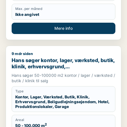
Max. per måned
Ikke angivet
Mere info
9 mdr siden
Hans søger kontor, lager, værksted, butik, klinik, erhvervsgr
Hans søger kontor, lager, værksted, butik,
klinik, erhvervsgrund,
boligudlejningsejendom, hotel,
Hans søger 50-100000 m2 kontor / lager / værksted /
produktionslokaler eller garage til salg i
butik / klinik til salg
Region Sjælland
Type
Kontor, Lager, Værksted, Butik, Klinik,
Erhvervsgrund, Boligudlejningsejendom, Hotel,
Produktionslokaler, Garage
Areal
2
50 - 100.000 m