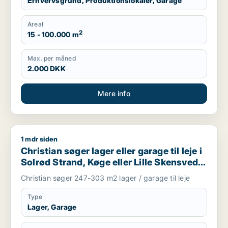
Erhvervsgrund, Produktionslokaler, Garage
Areal
2
15 - 100.000 m
Max. per måned
2.000 DKK
Mere info
1 mdr siden
Christian søger lager eller garage til leje i Solrød Strand, Køg
Christian søger lager eller garage til leje i
Solrød Strand, Køge eller Lille Skensved
m.fl.
Christian søger 247-303 m2 lager / garage til leje
Type
Lager, Garage