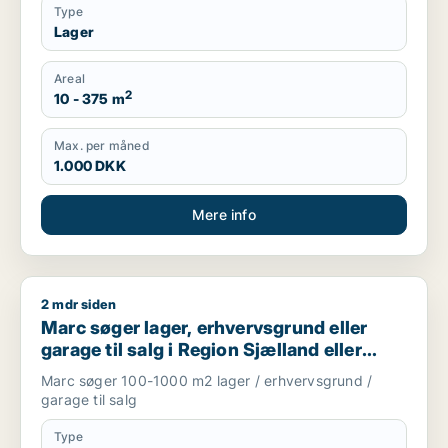
Type
Lager
Areal
2
10 - 375 m
Max. per måned
1.000 DKK
Mere info
2 mdr siden
Marc søger lager, erhvervsgrund eller garage til salg i Regio
Marc søger lager, erhvervsgrund eller
garage til salg i Region Sjælland eller
Nordsjælland
Marc søger 100-1000 m2 lager / erhvervsgrund /
garage til salg
Type