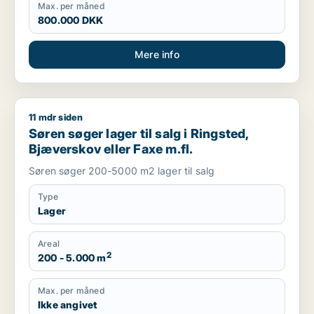
Max. per måned
800.000 DKK
Mere info
11 mdr siden
Søren søger lager til salg i Ringsted, Bjæverskov eller Faxe m
Søren søger lager til salg i Ringsted,
Bjæverskov eller Faxe m.fl.
Søren søger 200-5000 m2 lager til salg
Type
Lager
Areal
2
200 - 5.000 m
Max. per måned
Ikke angivet