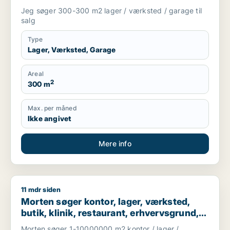
Jeg søger 300-300 m2 lager / værksted / garage til
salg
Type
Lager, Værksted, Garage
Areal
2
300 m
Max. per måned
Ikke angivet
Mere info
11 mdr siden
Morten søger kontor, lager, værksted, butik, klinik, restauran
Morten søger kontor, lager, værksted,
butik, klinik, restaurant, erhvervsgrund,
boligudlejningsejendom, hotel eller
Morten søger 1-10000000 m2 kontor / lager /