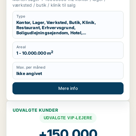
produktionslokaler til salg i Region
værksted / butik / klinik til salg
Nordjylland
Type
Kontor, Lager, Værksted, Butik, Klinik,
Restaurant, Erhvervsgrund,
Boligudlejningsejendom, Hotel,
Produktionslokaler
Areal
2
1 - 10.000.000 m
Max. per måned
Ikke angivet
Mere info
UDVALGTE KUNDER
UDVALGTE VIP-LEJERE
+150.000