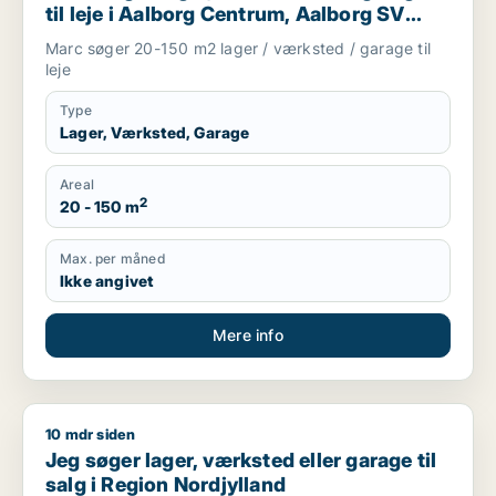
til leje i Aalborg Centrum, Aalborg SV
eller Aalborg SØ m.fl.
Marc søger 20-150 m2 lager / værksted / garage til
leje
Type
Lager, Værksted, Garage
Areal
2
20 - 150 m
Max. per måned
Ikke angivet
Mere info
10 mdr siden
Jeg søger lager, værksted eller garage til salg i Region Nord
Jeg søger lager, værksted eller garage til
salg i Region Nordjylland