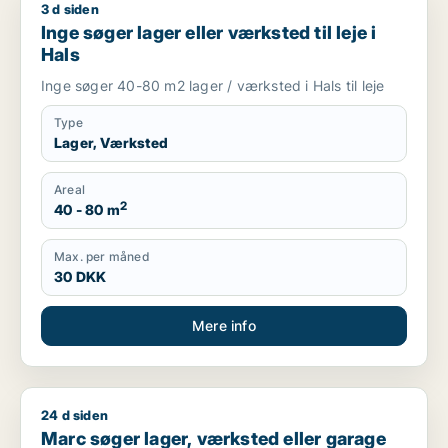
3 d siden
Inge søger lager eller værksted til leje i Hals
Inge søger lager eller værksted til leje i
Hals
Inge søger 40-80 m2 lager / værksted i Hals til leje
Type
Lager, Værksted
Areal
2
40 - 80 m
Max. per måned
30 DKK
Mere info
24 d siden
Marc søger lager, værksted eller garage til leje i Aalborg Ce
Marc søger lager, værksted eller garage