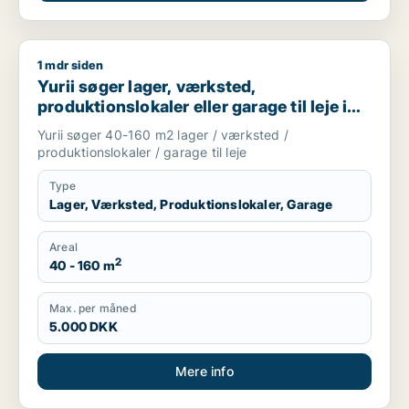
1 mdr siden
Yurii søger lager, værksted, produktionslokaler eller garage ti
Yurii søger lager, værksted,
produktionslokaler eller garage til leje i
Region Sjælland
Yurii søger 40-160 m2 lager / værksted /
produktionslokaler / garage til leje
Type
Lager, Værksted, Produktionslokaler, Garage
Areal
2
40 - 160 m
Max. per måned
5.000 DKK
Mere info