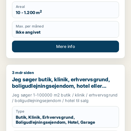
Areal
2
10 - 1.200 m
Max. per måned
Ikke angivet
Mere info
3 mdr siden
Jeg søger butik, klinik, erhvervsgrund, boligudlejningsejendo
Jeg søger butik, klinik, erhvervsgrund,
boligudlejningsejendom, hotel eller
garage til salg i Storkøbenhavn
Jeg søger 1-100000 m2 butik / klinik / erhvervsgrund
/ boligudlejningsejendom / hotel til salg
Type
Butik, Klinik, Erhvervsgrund,
Boligudlejningsejendom, Hotel, Garage