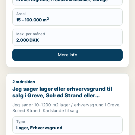
Areal
2
15 - 100.000 m
Max. per måned
2.000 DKK
Mere info
2 mdr siden
Jeg søger lager eller erhvervsgrund til salg i Greve, Solrød S
Jeg søger lager eller erhvervsgrund til
salg i Greve, Solrød Strand eller
Karlslunde
Jeg søger 10-1200 m2 lager / erhvervsgrund i Greve,
Solrød Strand, Karlslunde til salg
Type
Lager, Erhvervsgrund