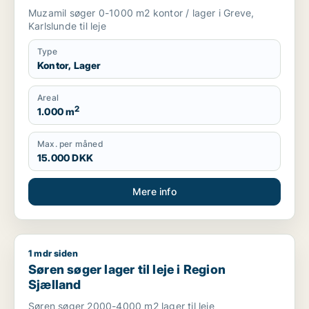
Muzamil søger 0-1000 m2 kontor / lager i Greve,
Karlslunde til leje
Type
Kontor, Lager
Areal
2
1.000 m
Max. per måned
15.000 DKK
Mere info
1 mdr siden
Søren søger lager til leje i Region Sjælland
Søren søger lager til leje i Region
Sjælland
Søren søger 2000-4000 m2 lager til leje