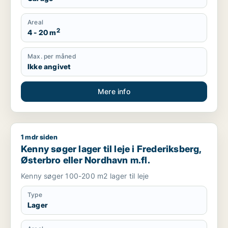
Areal
2
4 - 20 m
Max. per måned
Ikke angivet
Mere info
1 mdr siden
Kenny søger lager til leje i Frederiksberg, Østerbro eller Nor
Kenny søger lager til leje i Frederiksberg,
Østerbro eller Nordhavn m.fl.
Kenny søger 100-200 m2 lager til leje
Type
Lager