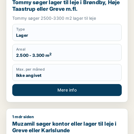
Tommy søger lager til leje i Brøndby, Høje
Taastrup eller Greve m.fl.
Tommy søger 2500-3300 m2 lager til leje
Type
Lager
Areal
2
2.500 - 3.300 m
Max. per måned
Ikke angivet
Mere info
1 mdr siden
Muzamil søger kontor eller lager til leje i Greve eller Karlslun
Muzamil søger kontor eller lager til leje i
Greve eller Karlslunde