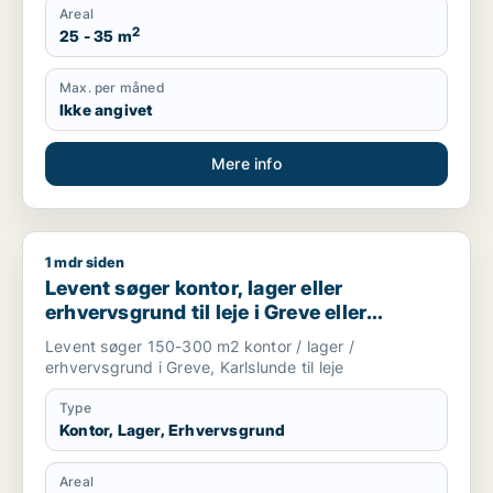
Areal
2
25 - 35 m
Max. per måned
Ikke angivet
Mere info
1 mdr siden
Levent søger kontor, lager eller erhvervsgrund til leje i Greve
Levent søger kontor, lager eller
erhvervsgrund til leje i Greve eller
Karlslunde
Levent søger 150-300 m2 kontor / lager /
erhvervsgrund i Greve, Karlslunde til leje
Type
Kontor, Lager, Erhvervsgrund
Areal