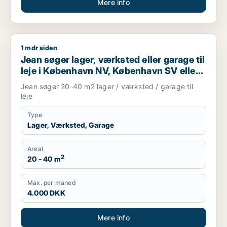
Mere info
1 mdr siden
Jean søger lager, værksted eller garage til leje i København
Jean søger lager, værksted eller garage til
leje i København NV, København SV eller
Valby m.fl.
Jean søger 20-40 m2 lager / værksted / garage til
leje
Type
Lager, Værksted, Garage
Areal
2
20 - 40 m
Max. per måned
4.000 DKK
Mere info