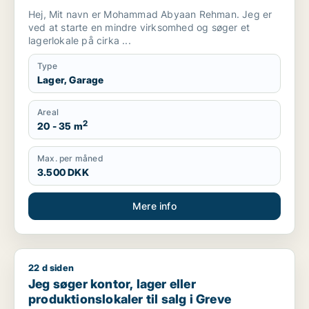
Hej, Mit navn er Mohammad Abyaan Rehman. Jeg er
ved at starte en mindre virksomhed og søger et
lagerlokale på cirka ...
Type
Lager, Garage
Areal
2
20 - 35 m
Max. per måned
3.500 DKK
Mere info
22 d siden
Jeg søger kontor, lager eller produktionslokaler til salg i Gre
Jeg søger kontor, lager eller
produktionslokaler til salg i Greve