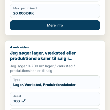
Max. per måned
20.000 DKK
Mere info
4 mdr siden
Jeg søger lager, værksted eller produktionslokaler til salg 
Jeg søger lager, værksted eller
produktionslokaler til salg i
Storkøbenhavn
Jeg søger 0-700 m2 lager / værksted /
produktionslokaler til salg
Type
Lager, Værksted, Produktionslokaler
Areal
2
700 m