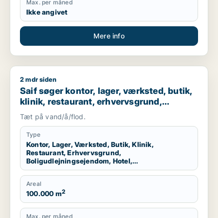
Max. per måned
Ikke angivet
Mere info
2 mdr siden
Saif søger kontor, lager, værksted, butik, klinik, restaurant
Saif søger kontor, lager, værksted, butik,
klinik, restaurant, erhvervsgrund,
boligudlejningsejendom, hotel,
Tæt på vand/å/flod.
produktionslokaler eller garage til salg i
Storkøbenhavn
Type
Kontor, Lager, Værksted, Butik, Klinik,
Restaurant, Erhvervsgrund,
Boligudlejningsejendom, Hotel,
Produktionslokaler, Garage
Areal
2
100.000 m
Max. per måned