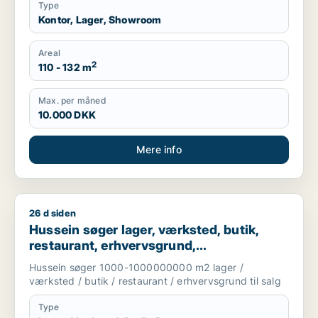
Type
Kontor, Lager, Showroom
Areal
2
110 - 132 m
Max. per måned
10.000 DKK
Mere info
26 d siden
Hussein søger lager, værksted, butik, restaurant, erhvervsgru
Hussein søger lager, værksted, butik,
restaurant, erhvervsgrund,
boligudlejningsejendom eller garage til
Hussein søger 1000-1000000000 m2 lager /
salg i Greve, Solrød eller Roskilde m.fl.
værksted / butik / restaurant / erhvervsgrund til salg
Type