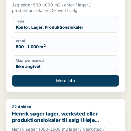
Jeg søger 500-1000 m2 kontor / lager /
produktionslokaler i Greve til salg
Type
Kontor, Lager, Produktionslokaler
Areal
2
500 - 1.000 m
Max. per måned
Ikke angivet
Mere info
22 d siden
Henrik søger lager, værksted eller produktionslokaler til salg 
Henrik søger lager, værksted eller
produktionslokaler til salg i Høje
Taastrup, Ishøj eller Greve m.fl.
Henrik søger 1000-2500 m2 lager / værksted /