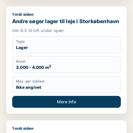
1 mdr siden
Andre søger lager til leje i Storkøbenhavn
Andre søger lager til leje i Storkøbenhavn
min 8.5 til loft under spær
Type
Lager
Areal
2
3.000 - 4.000 m
Max. per måned
Ikke angivet
Mere info
1 mdr siden
Tommy søger lager til leje i Brøndby, Høje Taastrup eller Grev