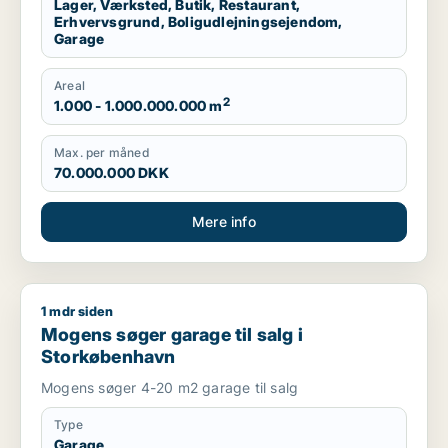
Lager, Værksted, Butik, Restaurant,
Erhvervsgrund, Boligudlejningsejendom,
Garage
Areal
2
1.000 - 1.000.000.000 m
Max. per måned
70.000.000 DKK
Mere info
1 mdr siden
Mogens søger garage til salg i Storkøbenhavn
Mogens søger garage til salg i
Storkøbenhavn
Mogens søger 4-20 m2 garage til salg
Type
Garage