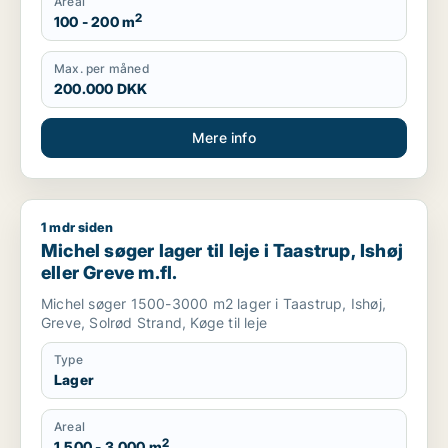
Areal
2
100 - 200 m
Max. per måned
200.000 DKK
Mere info
1 mdr siden
Michel søger lager til leje i Taastrup, Ishøj eller Greve m.fl.
Michel søger lager til leje i Taastrup, Ishøj
eller Greve m.fl.
Michel søger 1500-3000 m2 lager i Taastrup, Ishøj,
Greve, Solrød Strand, Køge til leje
Type
Lager
Areal
2
1.500 - 3.000 m