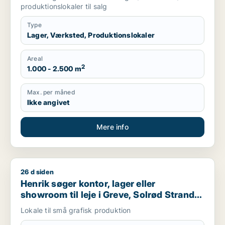
produktionslokaler til salg
Type
Lager, Værksted, Produktionslokaler
Areal
2
1.000 - 2.500 m
Max. per måned
Ikke angivet
Mere info
26 d siden
Henrik søger kontor, lager eller showroom til leje i Greve, So
Henrik søger kontor, lager eller
showroom til leje i Greve, Solrød Strand
eller Køge
Lokale til små grafisk produktion