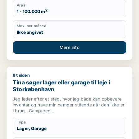
Areal
2
1 - 100.000 m
Max. per måned
Ikke angivet
Mere info
8 t siden
Tina søger lager eller garage til leje i Storkøbenhavn
Tina søger lager eller garage til leje i
Storkøbenhavn
Jeg leder efter et sted, hvor jeg både kan opbevare
inventar og have min camper stående når den ikke er
i brug. Camperen...
Type
Lager, Garage