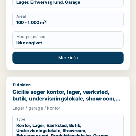
Lager, Erhvervsgrund, Garage
Areal
2
100 - 1.000 m
Max. per måned
Ikke angivet
Mere info
11 d siden
Cicilie søger kontor, lager, værksted, butik, undervisningslo
Cicilie søger kontor, lager, værksted,
butik, undervisningslokale, showroom,
erhvervsgrund, produktionslokaler eller
Lager / garage / kontor
garage til leje i Region Sjælland eller
Nordsjælland
Type
Kontor, Lager, Værksted, Butik,
Undervisningslokale, Showroom,
Erhvervsgrund, Produktionslokaler, Garage