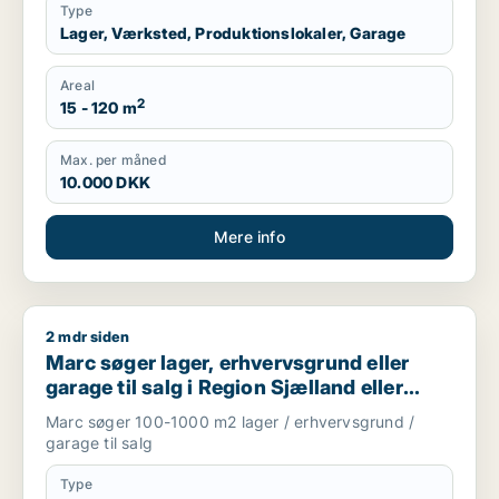
Type
Lager, Værksted, Produktionslokaler, Garage
Areal
2
15 - 120 m
Max. per måned
10.000 DKK
Mere info
2 mdr siden
Marc søger lager, erhvervsgrund eller garage til salg i Regio
Marc søger lager, erhvervsgrund eller
garage til salg i Region Sjælland eller
Nordsjælland
Marc søger 100-1000 m2 lager / erhvervsgrund /
garage til salg
Type