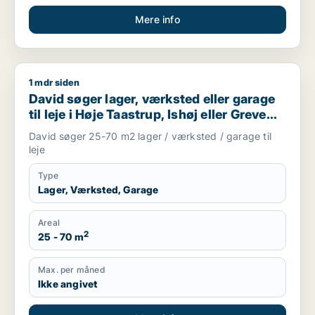
Mere info
1 mdr siden
David søger lager, værksted eller garage til leje i Høje Taastr
David søger lager, værksted eller garage
til leje i Høje Taastrup, Ishøj eller Greve
m.fl.
David søger 25-70 m2 lager / værksted / garage til
leje
Type
Lager, Værksted, Garage
Areal
2
25 - 70 m
Max. per måned
Ikke angivet