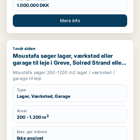
1.000.000 DKK
Mere info
1 mdr siden
Moustafa søger lager, værksted eller garage til leje i Greve, 
Moustafa søger lager, værksted eller
garage til leje i Greve, Solrød Strand eller
Roskilde m.fl.
Moustafa søger 200-1200 m2 lager / værksted /
garage til leje
Type
Lager, Værksted, Garage
Areal
2
200 - 1.200 m
Max. per måned
Ikke angivet