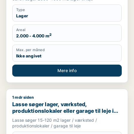
Type
Lager
Areal
2
2.000 - 4.000 m
Max. per måned
Ikke angivet
Mere info
1 mdr siden
Lasse søger lager, værksted, produktionslokaler eller garage 
Lasse søger lager, værksted,
produktionslokaler eller garage til leje i
Storkøbenhavn
Lasse søger 15-120 m2 lager / værksted /
produktionslokaler / garage til leje