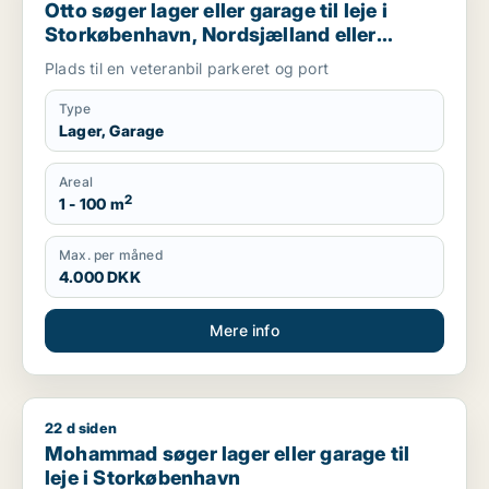
Otto søger lager eller garage til leje i
Storkøbenhavn, Nordsjælland eller
Region Sjælland
Plads til en veteranbil parkeret og port
Type
Lager, Garage
Areal
2
1 - 100 m
Max. per måned
4.000 DKK
Mere info
22 d siden
Mohammad søger lager eller garage til leje i Storkøbenhavn
Mohammad søger lager eller garage til
leje i Storkøbenhavn