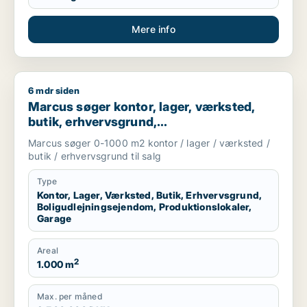
Mere info
6 mdr siden
Marcus søger kontor, lager, værksted, butik, erhvervsgrund, 
Marcus søger kontor, lager, værksted,
butik, erhvervsgrund,
boligudlejningsejendom,
Marcus søger 0-1000 m2 kontor / lager / værksted /
produktionslokaler eller garage til salg i
butik / erhvervsgrund til salg
Storkøbenhavn
Type
Kontor, Lager, Værksted, Butik, Erhvervsgrund,
Boligudlejningsejendom, Produktionslokaler,
Garage
Areal
2
1.000 m
Max. per måned