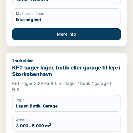
Max. per måned
Ikke angivet
Mere info
1 mdr siden
KFT søger lager, butik eller garage til leje i Storkøbenhavn
KFT søger lager, butik eller garage til leje i
Storkøbenhavn
KFT søger 3000-5000 m2 lager / butik / garage til
leje
Type
Lager, Butik, Garage
Areal
2
3.000 - 5.000 m