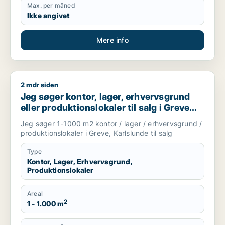
Max. per måned
Ikke angivet
Mere info
2 mdr siden
Jeg søger kontor, lager, erhvervsgrund eller produktionslokale
Jeg søger kontor, lager, erhvervsgrund
eller produktionslokaler til salg i Greve
eller Karlslunde
Jeg søger 1-1000 m2 kontor / lager / erhvervsgrund /
produktionslokaler i Greve, Karlslunde til salg
Type
Kontor, Lager, Erhvervsgrund,
Produktionslokaler
Areal
2
1 - 1.000 m