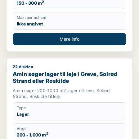
2
150 - 300 m
Max. per måned
Ikke angivet
Mere info
22 d siden
Amin søger lager til leje i Greve, Solrød Strand eller Roskilde
Amin søger lager til leje i Greve, Solrød
Strand eller Roskilde
Amin søger 200-1000 m2 lager i Greve, Solrød
Strand, Roskilde til leje
Type
Lager
Areal
2
200 - 1.000 m