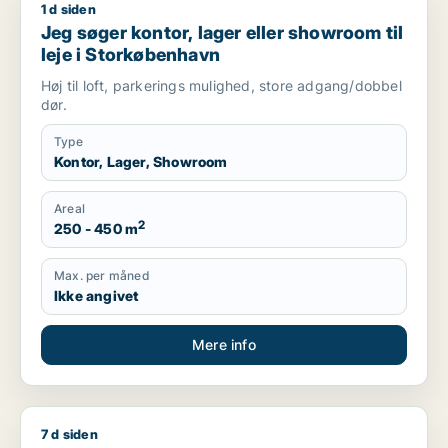
1 d siden
Jeg søger kontor, lager eller showroom til leje i Storkøbenha
Jeg søger kontor, lager eller showroom til
leje i Storkøbenhavn
Høj til loft, parkerings mulighed, store adgang/dobbel
dør.
Type
Kontor, Lager, Showroom
Areal
2
250 - 450 m
Max. per måned
Ikke angivet
Mere info
7 d siden
Otto søger lager eller garage til leje i Storkøbenhavn, Nords