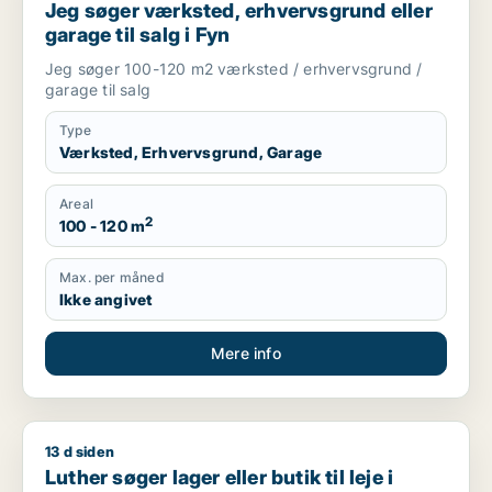
Jeg søger værksted, erhvervsgrund eller
garage til salg i Fyn
Jeg søger 100-120 m2 værksted / erhvervsgrund /
garage til salg
Type
Værksted, Erhvervsgrund, Garage
Areal
2
100 - 120 m
Max. per måned
Ikke angivet
Mere info
13 d siden
Luther søger lager eller butik til leje i Faaborg-Midtfyn
Luther søger lager eller butik til leje i