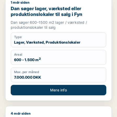
1 mdr siden
Dan søger lager, værksted eller produktionslokaler til salg i 
Dan søger lager, værksted eller
produktionslokaler til salg i Fyn
Dan søger 600-1500 m2 lager / værksted /
produktionslokaler til salg
Type
Lager, Værksted, Produktionslokaler
Areal
2
600 - 1.500 m
Max. per måned
7.000.000 DKK
Mere info
4 mdr siden
Jeg søger værksted, erhvervsgrund eller garage til salg i Fy