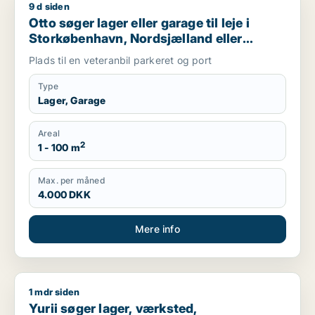
9 d siden
Otto søger lager eller garage til leje i Storkøbenhavn, Nords
Otto søger lager eller garage til leje i
Storkøbenhavn, Nordsjælland eller
Region Sjælland
Plads til en veteranbil parkeret og port
Type
Lager, Garage
Areal
2
1 - 100 m
Max. per måned
4.000 DKK
Mere info
1 mdr siden
Yurii søger lager, værksted, produktionslokaler eller garage ti
Yurii søger lager, værksted,