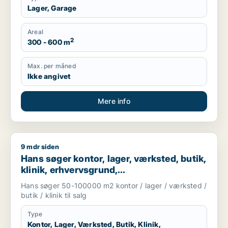
Lager, Garage
Areal
2
300 - 600 m
Max. per måned
Ikke angivet
Mere info
9 mdr siden
Hans søger kontor, lager, værksted, butik, klinik, erhvervsgr
Hans søger kontor, lager, værksted, butik,
klinik, erhvervsgrund,
boligudlejningsejendom, hotel,
Hans søger 50-100000 m2 kontor / lager / værksted /
produktionslokaler eller garage til salg i
butik / klinik til salg
Region Sjælland
Type
Kontor, Lager, Værksted, Butik, Klinik,