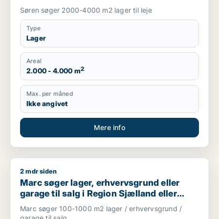
Søren søger 2000-4000 m2 lager til leje
Type
Lager
Areal
2
2.000 - 4.000 m
Max. per måned
Ikke angivet
Mere info
2 mdr siden
Marc søger lager, erhvervsgrund eller garage til salg i Regio
Marc søger lager, erhvervsgrund eller
garage til salg i Region Sjælland eller
Nordsjælland
Marc søger 100-1000 m2 lager / erhvervsgrund /
garage til salg