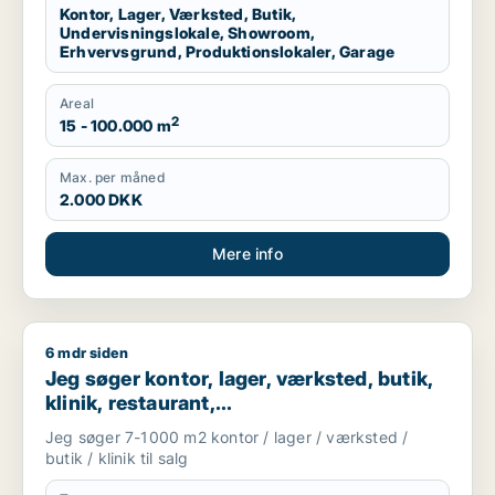
Kontor, Lager, Værksted, Butik,
Undervisningslokale, Showroom,
Erhvervsgrund, Produktionslokaler, Garage
Areal
2
15 - 100.000 m
Max. per måned
2.000 DKK
Mere info
6 mdr siden
Jeg søger kontor, lager, værksted, butik, klinik, restaurant, 
Jeg søger kontor, lager, værksted, butik,
klinik, restaurant,
boligudlejningsejendom, hotel eller
Jeg søger 7-1000 m2 kontor / lager / værksted /
produktionslokaler til salg i Vordingborg,
butik / klinik til salg
Guldborgsund eller Lolland