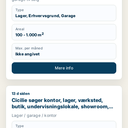
Type
Lager, Erhvervsgrund, Garage
Areal
2
100 - 1.000 m
Max. per måned
Ikke angivet
Mere info
13 d siden
Cicilie søger kontor, lager, værksted, butik, undervisningslo
Cicilie søger kontor, lager, værksted,
butik, undervisningslokale, showroom,
erhvervsgrund, produktionslokaler eller
Lager / garage / kontor
garage til leje i Region Sjælland eller
Nordsjælland
Type