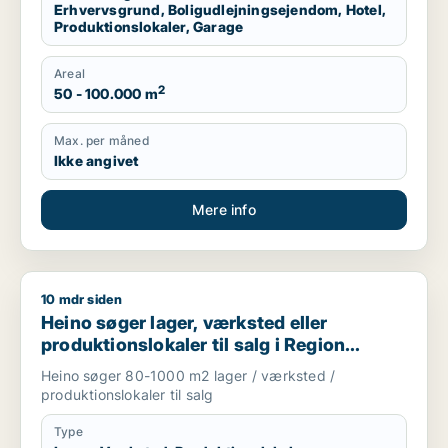
Erhvervsgrund, Boligudlejningsejendom, Hotel,
Produktionslokaler, Garage
Areal
2
50 - 100.000 m
Max. per måned
Ikke angivet
Mere info
10 mdr siden
Heino søger lager, værksted eller produktionslokaler til salg
Heino søger lager, værksted eller
produktionslokaler til salg i Region
Sjælland
Heino søger 80-1000 m2 lager / værksted /
produktionslokaler til salg
Type