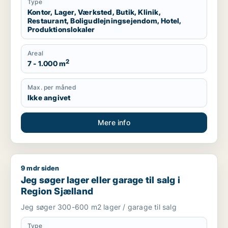
Type
Kontor, Lager, Værksted, Butik, Klinik,
Restaurant, Boligudlejningsejendom, Hotel,
Produktionslokaler
Areal
2
7 - 1.000 m
Max. per måned
Ikke angivet
Mere info
9 mdr siden
Jeg søger lager eller garage til salg i Region Sjælland
Jeg søger lager eller garage til salg i
Region Sjælland
Jeg søger 300-600 m2 lager / garage til salg
Type