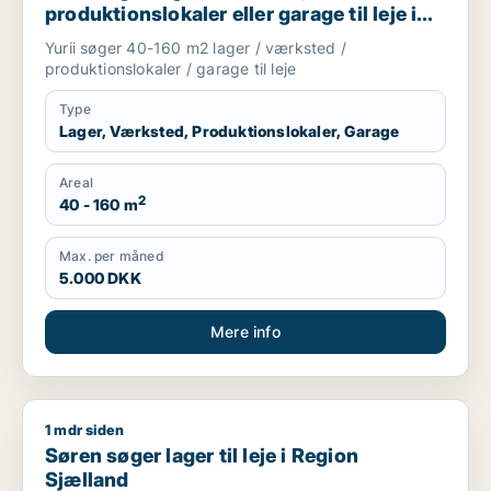
produktionslokaler eller garage til leje i
Region Sjælland
Yurii søger 40-160 m2 lager / værksted /
produktionslokaler / garage til leje
Type
Lager, Værksted, Produktionslokaler, Garage
Areal
2
40 - 160 m
Max. per måned
5.000 DKK
Mere info
1 mdr siden
Søren søger lager til leje i Region Sjælland
Søren søger lager til leje i Region
Sjælland