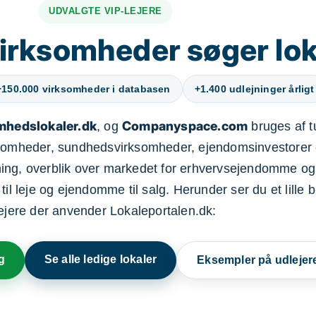
UDVALGTE VIP-LEJERE
irksomheder søger lok
+150.000 virksomheder i databasen
+1.400 udlejninger årligt
mhedslokaler.dk
Companyspace.com
, og
bruges af t
ksomheder, sundhedsvirksomheder, ejendomsinvestorer 
ning, overblik over markedet for erhvervsejendomme og
il leje og ejendomme til salg. Herunder ser du et lille b
lejere der anvender Lokaleportalen.dk:
g
Se alle ledige lokaler
Eksempler på udlejer