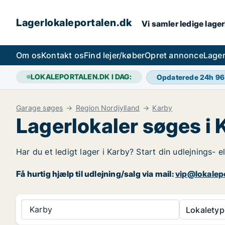
Lagerlokaleportalen.dk
Vi samler ledige lager
Om os
Kontakt os
Find lejer/køber
Opret annonce
Lager
LOKALEPORTALEN.DK I DAG:
Opdaterede 24h
96
Garage søges
Region Nordjylland
Karby
Lagerlokaler søges i 
Har du et ledigt lager i Karby? Start din udlejnings- e
Få hurtig hjælp til udlejning/salg via mail:
vip@lokalep
Karby
Lokaletyp