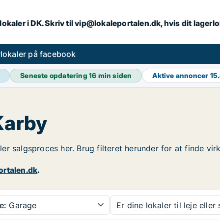
lokaler i DK. Skriv til vip@lokaleportalen.dk, hvis dit lager
lokaler på facebook
Seneste opdatering
16 min siden
Aktive annoncer
15
Karby
ller salgsproces her. Brug filteret herunder for at finde v
ortalen.dk
.
e:
Garage
Er dine lokaler til leje eller