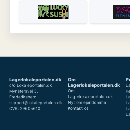
Lagerlokaleportalen.dk
Om
P
Lagerlokaleportalen.dk
c/o Lokaleportalen.dk
La
Om
Mynstersvej 3,
K
Lagerlokaleportalen.dk
Frederiksberg
La
Nyt om ejendomme
support@lokaleportalen.dk
L
Kontakt os
CVR: 29605610
La
La