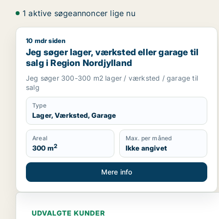
1 aktive søgeannoncer lige nu
10 mdr siden
Jeg søger lager, værksted eller garage til salg i R
Jeg søger lager, værksted eller garage til
salg i Region Nordjylland
Jeg søger 300-300 m2 lager / værksted / garage til
salg
Type
Lager, Værksted, Garage
Areal
Max. per måned
2
300 m
Ikke angivet
Mere info
UDVALGTE KUNDER