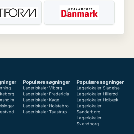
gninger
Populære søgninger
Populære søgninger
erning
Lagerlokaler Viborg
Lagerlokaler Slagelse
ilkeborg
Lagerlokaler Fredericia
Lagerlokaler Hillerød
ørsholm
Lagerlokaler Køge
Lagerlokaler Holbæk
lsingør
Lagerlokaler Holstebro
Lagerlokaler
Næstved
Lagerlokaler Taastrup
Sønderborg
Lagerlokaler
Svendborg