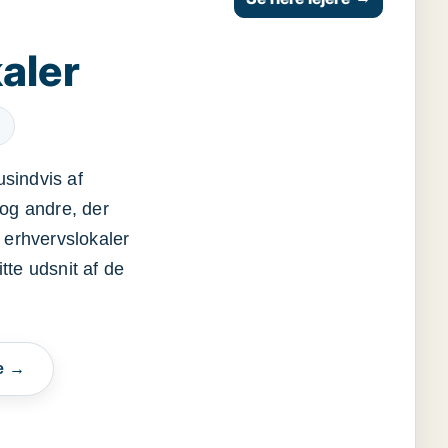
aler
usindvis af
og andre, der
 erhvervslokaler
itte udsnit af de
e →