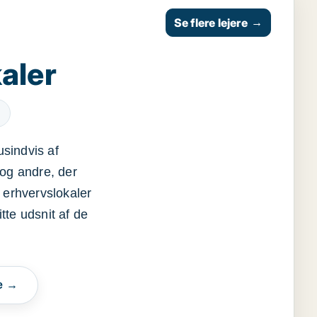
Se flere lejere
→
aler
usindvis af
og andre, der
 erhvervslokaler
itte udsnit af de
e →