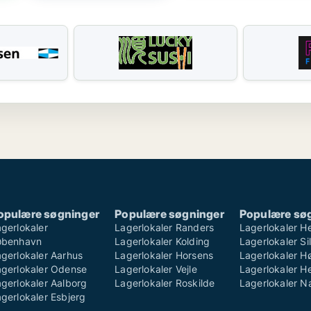
opulære søgninger
Populære søgninger
Populære sø
gerlokaler
Lagerlokaler Randers
Lagerlokaler H
øbenhavn
Lagerlokaler Kolding
Lagerlokaler S
gerlokaler Aarhus
Lagerlokaler Horsens
Lagerlokaler H
agerlokaler Odense
Lagerlokaler Vejle
Lagerlokaler He
gerlokaler Aalborg
Lagerlokaler Roskilde
Lagerlokaler 
gerlokaler Esbjerg