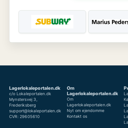
Lagerlokaleportalen.dk
Om
P
Lagerlokaleportalen.dk
c/o Lokaleportalen.dk
La
Om
Mynstersvej 3,
K
Lagerlokaleportalen.dk
Frederiksberg
La
Nyt om ejendomme
support@lokaleportalen.dk
L
Kontakt os
CVR: 29605610
La
La