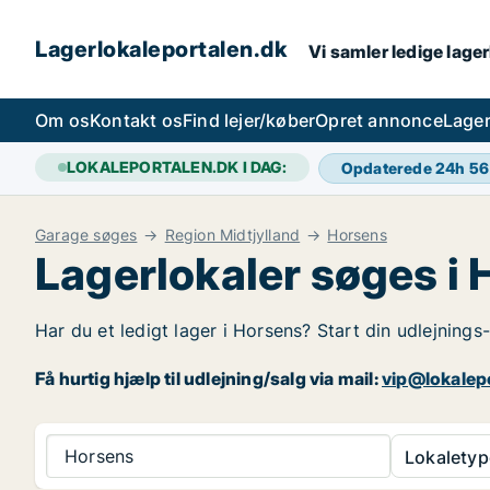
Lagerlokaleportalen.dk
Vi samler ledige lager
Om os
Kontakt os
Find lejer/køber
Opret annonce
Lager
LOKALEPORTALEN.DK I DAG:
Opdaterede 24h
56
Garage søges
Region Midtjylland
Horsens
Lagerlokaler søges i
Har du et ledigt lager i Horsens? Start din udlejnings
Få hurtig hjælp til udlejning/salg via mail:
vip@lokalep
Horsens
Lokaletyp