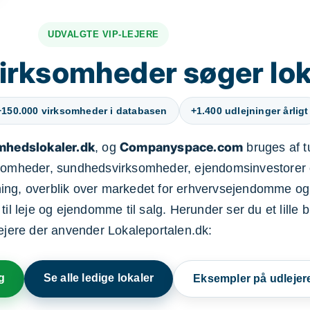
UDVALGTE VIP-LEJERE
irksomheder søger lok
+150.000 virksomheder i databasen
+1.400 udlejninger årligt
mhedslokaler.dk
Companyspace.com
, og
bruges af t
ksomheder, sundhedsvirksomheder, ejendomsinvestorer 
ning, overblik over markedet for erhvervsejendomme og
il leje og ejendomme til salg. Herunder ser du et lille b
lejere der anvender Lokaleportalen.dk:
g
Se alle ledige lokaler
Eksempler på udlejer