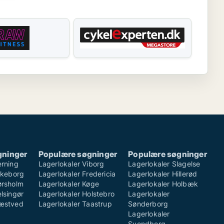
gninger
Populære søgninger
Populære søgninger
erning
Lagerlokaler Viborg
Lagerlokaler Slagelse
ilkeborg
Lagerlokaler Fredericia
Lagerlokaler Hillerød
ørsholm
Lagerlokaler Køge
Lagerlokaler Holbæk
lsingør
Lagerlokaler Holstebro
Lagerlokaler
Næstved
Lagerlokaler Taastrup
Sønderborg
Lagerlokaler
Svendborg