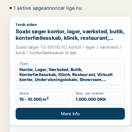
1 aktive søgeannoncer lige nu
1 mdr siden
Soabi søger kontor, lager, værksted, butik, kontorfæ
Soabi søger kontor, lager, værksted, butik,
kontorfællesskab, klinik, restaurant,
virtuelt kontor, undervisningslokale,
Soabi søger 15-10000 m2 kontor / lager / værksted /
showroom, erhvervsgrund,
butik / kontorfællesskab til leje
produktionslokaler eller garage til leje i
Vejle Øst, Juelsminde eller Stouby m.fl.
Type
Kontor, Lager, Værksted, Butik,
Kontorfællesskab, Klinik, Restaurant, Virtuelt
kontor, Undervisningslokale, Showroom,
Erhvervsgrund, Produktionslokaler, Garage
Areal
Max. per måned
2
15 - 10.000 m
1.000.000 DKK
Mere info