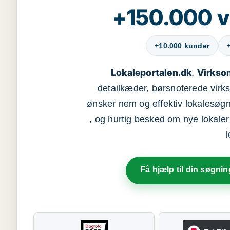
+150.000 v
+10.000 kunder
Lokaleportalen.dk
Virkso
,
detailkæder, børsnoterede vir
ønsker nem og effektiv lokalesøg
, og hurtig besked om nye lokaler t
Få hjælp til din søgnin