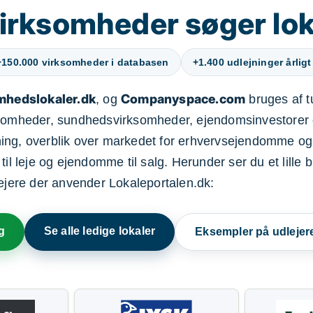
irksomheder søger lok
+150.000 virksomheder i databasen
+1.400 udlejninger årligt
mhedslokaler.dk
Companyspace.com
, og
bruges af t
ksomheder, sundhedsvirksomheder, ejendomsinvestorer 
ning, overblik over markedet for erhvervsejendomme og
il leje og ejendomme til salg. Herunder ser du et lille b
lejere der anvender Lokaleportalen.dk:
g
Se alle ledige lokaler
Eksempler på udlejer