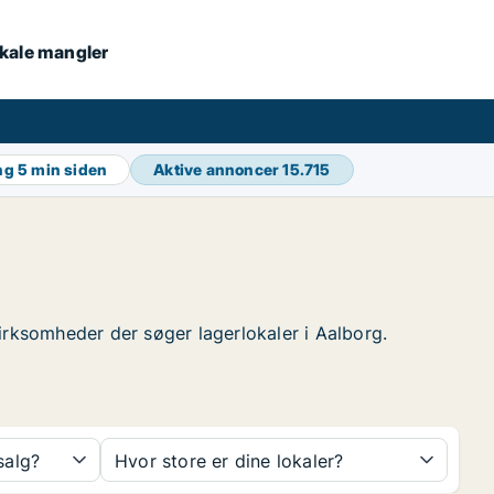
lokale mangler
ing
5 min siden
Aktive annoncer
15.715
 virksomheder der søger lagerlokaler i Aalborg.
 salg?
Hvor store er dine lokaler?