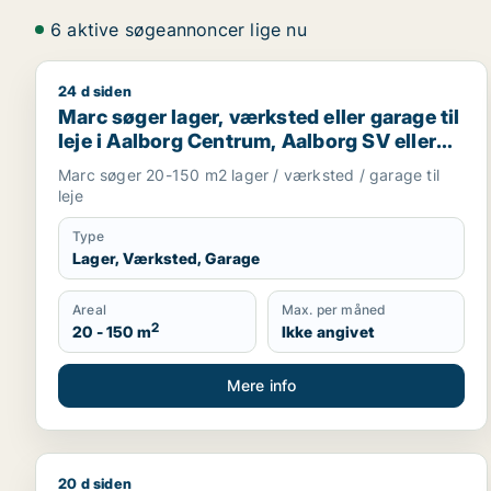
6 aktive søgeannoncer lige nu
24 d siden
Marc søger lager, værksted eller garage til leje i 
Marc søger lager, værksted eller garage til
leje i Aalborg Centrum, Aalborg SV eller
Aalborg SØ m.fl.
Marc søger 20-150 m2 lager / værksted / garage til
leje
Type
Lager, Værksted, Garage
Areal
Max. per måned
2
20 - 150 m
Ikke angivet
Mere info
20 d siden
Henrik søger lager eller garage til leje i Aalborg 