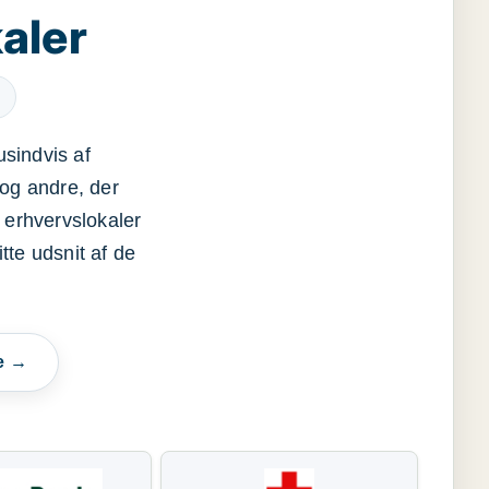
aler
usindvis af
og andre, der
 erhvervslokaler
itte udsnit af de
e →