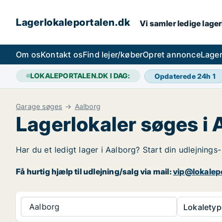
Lagerlokaleportalen.dk
Vi samler ledige lager
Om os
Kontakt os
Find lejer/køber
Opret annonce
Lager
LOKALEPORTALEN.DK I DAG:
Opdaterede 24h
1
Garage søges
Aalborg
Lagerlokaler søges i 
Har du et ledigt lager i Aalborg? Start din udlejnings-
Få hurtig hjælp til udlejning/salg via mail:
vip@lokalep
Aalborg
Lokaletyp