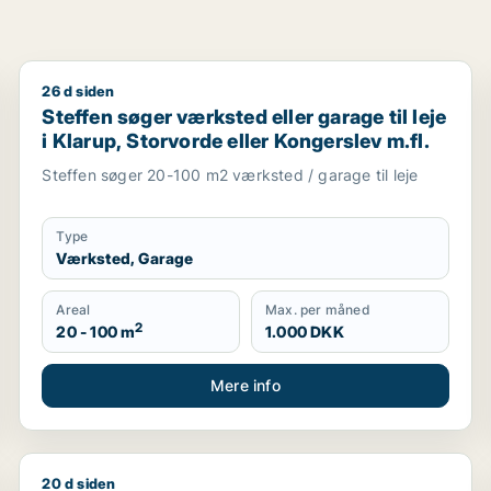
26 d siden
Aalborg Centrum, Aalborg SV eller Aalborg SØ m.fl.
Steffen søger værksted eller garage til leje i Klarup,
Steffen søger værksted eller garage til leje
i Klarup, Storvorde eller Kongerslev m.fl.
Steffen søger 20-100 m2 værksted / garage til leje
Type
Værksted, Garage
Areal
Max. per måned
2
20 - 100 m
1.000 DKK
Mere info
20 d siden
Centrum, Aalborg SV eller Aalborg SØ m.fl.
Nikolaj søger kontor, lager, værksted, butik, kontorf