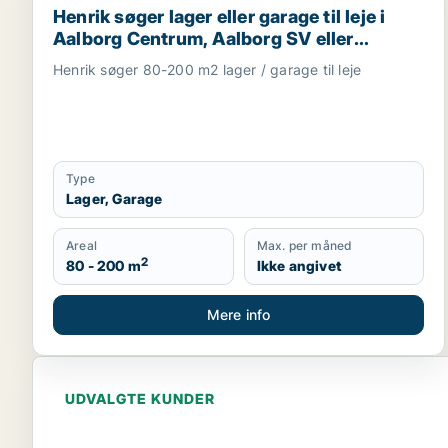
Henrik søger lager eller garage til leje i
Aalborg Centrum, Aalborg SV eller
Aalborg SØ m.fl.
Henrik søger 80-200 m2 lager / garage til leje
Type
Lager, Garage
Areal
Max. per måned
2
80 - 200 m
Ikke angivet
Mere info
UDVALGTE KUNDER