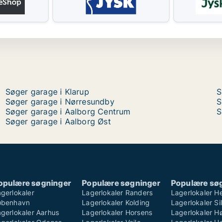
Søger garage i Klarup
S
Søger garage i Nørresundby
S
Søger garage i Aalborg Centrum
S
Søger garage i Aalborg Øst
opulære søgninger
Populære søgninger
Populære sø
gerlokaler
Lagerlokaler Randers
Lagerlokaler H
øbenhavn
Lagerlokaler Kolding
Lagerlokaler S
gerlokaler Aarhus
Lagerlokaler Horsens
Lagerlokaler H