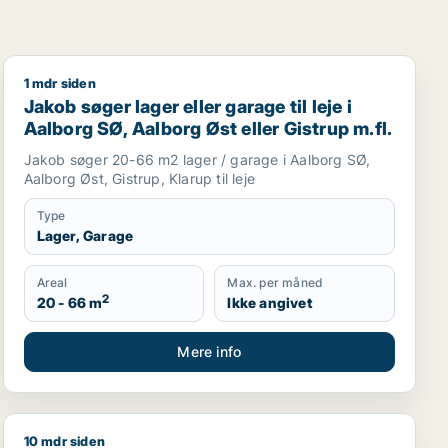
1 mdr siden
 Storvorde eller Kongerslev m.fl.
Jakob søger lager eller garage til leje i Aalborg SØ, Aa
Jakob søger lager eller garage til leje i
Aalborg SØ, Aalborg Øst eller Gistrup m.fl.
Jakob søger 20-66 m2 lager / garage i Aalborg SØ,
Aalborg Øst, Gistrup, Klarup til leje
Type
Lager, Garage
Areal
Max. per måned
2
20 - 66 m
Ikke angivet
Mere info
10 mdr siden
ællesskab, restaurant, virtuelt kontor, undervisningslokal
Jeg søger lager, værksted eller garage til salg i Regio