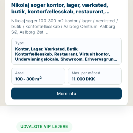
Nikolaj søger kontor, lager, værksted,
butik, kontorfællesskab, restaurant,
virtuelt kontor, undervisningslokale,
Nikolaj søger 100-300 m2 kontor / lager / værksted /
showroom, erhvervsgrund,
butik / kontorfællesskab i Aalborg Centrum, Aalborg
produktionslokaler eller garage til leje i
SØ, Aalborg Øst, ...
Aalborg Centrum, Aalborg SØ eller
Type
Aalborg Øst m.fl.
Kontor, Lager, Værksted, Butik,
Kontorfællesskab, Restaurant, Virtuelt kontor,
Undervisningslokale, Showroom, Erhvervsgrund,
Produktionslokaler, Garage
Areal
Max. per måned
2
100 - 300 m
11.000 DKK
Mere info
UDVALGTE VIP-LEJERE