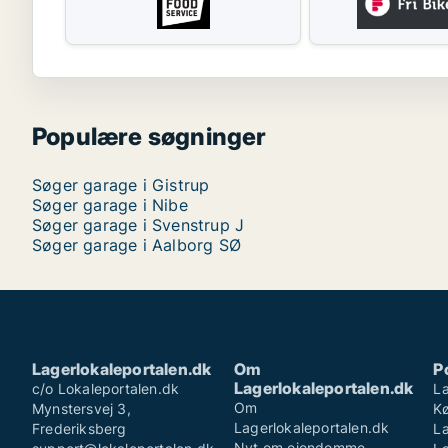
Populære søgninger
Søger garage i Gistrup
Søger garage i Nibe
Søger garage i Svenstrup J
Søger garage i Aalborg SØ
Lagerlokaleportalen.dk
Om
P
Lagerlokaleportalen.dk
c/o Lokaleportalen.dk
La
Om
Mynstersvej 3,
K
Lagerlokaleportalen.dk
Frederiksberg
La
Nyt om ejendomme