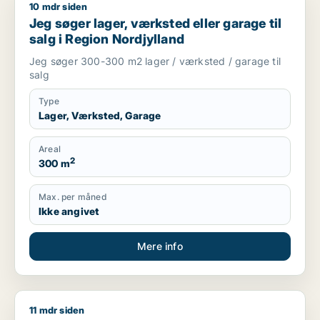
10 mdr siden
Jeg søger lager, værksted eller garage til salg i Region Nord
Jeg søger lager, værksted eller garage til
salg i Region Nordjylland
Jeg søger 300-300 m2 lager / værksted / garage til
salg
Type
Lager, Værksted, Garage
Areal
2
300 m
Max. per måned
Ikke angivet
Mere info
11 mdr siden
Morten søger kontor, lager, værksted, butik, klinik, restauran