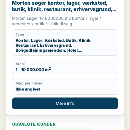
Morten søger kontor, lager, værksted,
butik, klinik, restaurant, erhvervsgrund,
boligudlejningsejendom, hotel eller
Morten søger 1-10000000 m2 kontor / lager /
produktionslokaler til salg i Region
værksted / butik / klinik til salg
Nordjylland
Type
Kontor, Lager, Værksted, Butik, Klinik,
Restaurant, Erhvervsgrund,
Boligudlejningsejendom, Hotel,
Produktionslokaler
Areal
2
1 - 10.000.000 m
Max. per måned
Ikke angivet
Mere info
UDVALGTE KUNDER