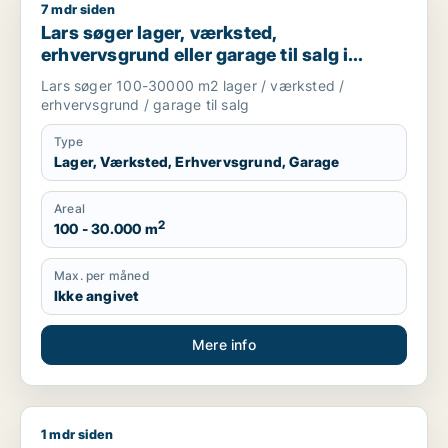
7 mdr siden
Lars søger lager, værksted, erhvervsgrund eller garage til sal
Lars søger lager, værksted,
erhvervsgrund eller garage til salg i
Herning, Ikast eller Sunds m.fl.
Lars søger 100-30000 m2 lager / værksted /
erhvervsgrund / garage til salg
Type
Lager, Værksted, Erhvervsgrund, Garage
Areal
2
100 - 30.000 m
Max. per måned
Ikke angivet
Mere info
1 mdr siden
Jeg søger lager, værksted eller produktionslokaler til salg i S