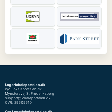
Lagerlokaleportalen.dk
c/o Lokaleportalen.dk
Mynstersvej 3, Frederiksberg
support@lokaleportalen.dk
CVR: 29605610
Om Lagerlokaleportalen.dk