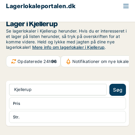
Lagerlokaleportalen.dk
Region Midtjylland
Kjellerup
Lager i Kjellerup
Se lagerlokaler i Kjellerup herunder. Hvis du er interesseret i
et lager på listen herunder, så tryk på overskriften for at
komme videre. Held og lykke med jagten på dine nye
lagerlokaler!
Mere info om lagerlokaler i Kjellerup
.
Opdaterede 24h
96
Notifikationer om nye lokaler
3
Kjellerup
Søg
Pris
Str.