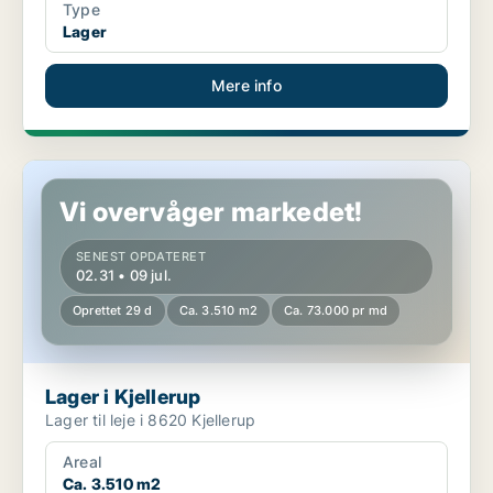
Type
Lager
Mere info
Lager i Kjellerup
Vi overvåger markedet!
SENEST OPDATERET
02.31 • 09 jul.
Oprettet 29 d
Ca. 3.510 m2
Ca. 73.000 pr md
Lager i Kjellerup
Lager til leje i 8620 Kjellerup
Areal
Ca. 3.510 m2