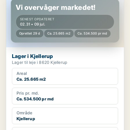
Vi overvåger markedet!
SENEST OPDATERET
02.31 • 09 jul.
Oprettet 29 d
Ca. 25.665 m2
Ca. 534.500 pr md
Lager i Kjellerup
Lager til leje i 8620 Kjellerup
Areal
Ca. 25.665 m2
Pris pr. md.
Ca. 534.500 pr md
Område
Kjellerup