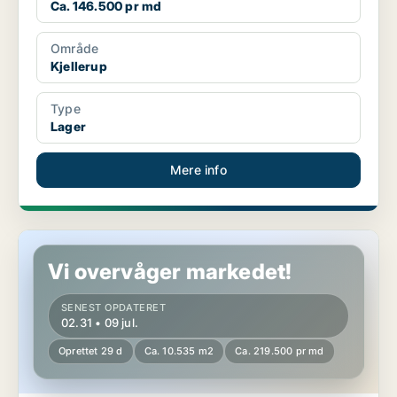
Ca. 146.500 pr md
Område
Kjellerup
Type
Lager
Mere info
Lager i Kjellerup
Vi overvåger markedet!
SENEST OPDATERET
02.31 • 09 jul.
Oprettet 29 d
Ca. 10.535 m2
Ca. 219.500 pr md