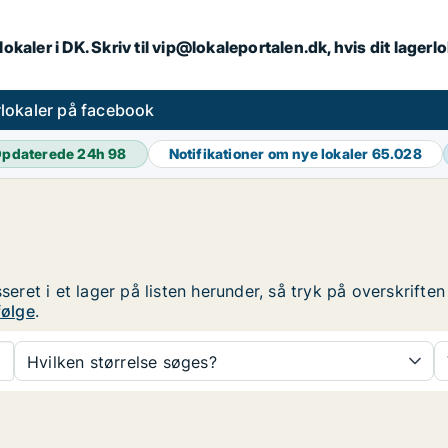
lokaler i DK. Skriv til vip@lokaleportalen.dk, hvis dit lager
lokaler på facebook
pdaterede 24h
98
Notifikationer om nye lokaler
65.028
sseret i et lager på listen herunder, så tryk på overskrif
følge
.
Hvilken størrelse søges?