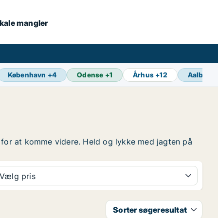
lokale mangler
København
+
4
Odense
+
1
Århus
+
12
Aalborg
ten for at komme videre. Held og lykke med jagten på
Vælg pris
Sorter søgeresultat