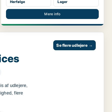
Herfølge
Lager
Mere info
Se flere udlejere
→
ices
s af udlejere,
ighed, flere