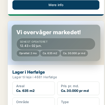
Mere info
Lager i Herfølge
Vi overvåger markedet!
SENEST OPDATERET
12.43 • 02 jun.
Oprettet 2 mo
Ca. 635 m2
Ca. 30.000 pr md
Lager i Herfølge
Lager til leje i 4681 Herfølge
Areal
Pris pr. md.
Ca. 635 m2
Ca. 30.000 pr md
Område
Type