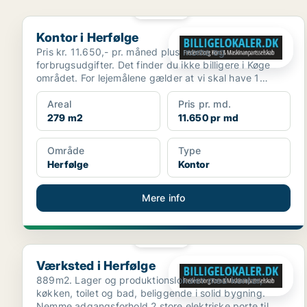
PLATIN
Kontor i Herfølge
Kontor i Herfølge
Pris kr. 11.650,- pr. måned plus moms og
forbrugsudgifter. Det finder du ikke billigere i Køge
området. For lejemålene gælder at vi skal have 1
måneds foru...
Areal
Pris pr. md.
279 m2
11.650 pr md
Område
Type
Herfølge
Kontor
Mere info
PLATIN
Værksted i Herfølge
Værksted i Herfølge
889m2. Lager og produktionslokaler med kontor,
køkken, toilet og bad, beliggende i solid bygning.
Nemme adgangsforhold 2 store elektriske porte til