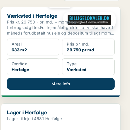
PLATIN
Værksted i Herfølge
Værksted i Herfølge
Pris kr. 29.750,- pr. md. + moms og
forbrugsudgifter.For lejemålet gælder, at vi skal have 1
måneds forudbetalt husleje og depositum tillagt moms.
Lokalern...
Areal
Pris pr. md.
633 m2
29.750 pr md
Område
Type
Herfølge
Værksted
Mere info
Lager i Herfølge
Lager i Herfølge
Lager til leje i 4681 Herfølge