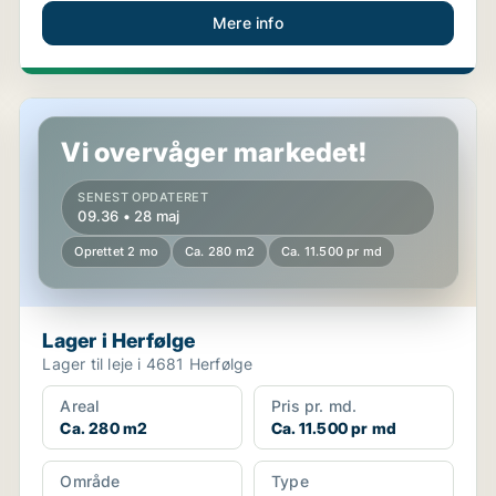
Mere info
Lager i Herfølge
Vi overvåger markedet!
SENEST OPDATERET
09.36 • 28 maj
Oprettet 2 mo
Ca. 280 m2
Ca. 11.500 pr md
Lager i Herfølge
Lager til leje i 4681 Herfølge
Areal
Pris pr. md.
Ca. 280 m2
Ca. 11.500 pr md
Område
Type