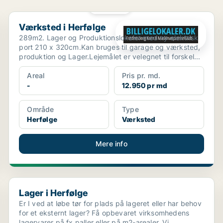
PLATIN
Værksted i Herfølge
Værksted i Herfølge
289m2. Lager og Produktionslokaler med ny elektrisk
port 210 x 320cm.Kan bruges til garage og værksted,
produktion og Lager.Lejemålet er velegnet til forskel...
Areal
Pris pr. md.
-
12.950 pr md
Område
Type
Herfølge
Værksted
Mere info
Lager i Herfølge
Lager i Herfølge
Er I ved at løbe tør for plads på lageret eller har behov
for et eksternt lager? Få opbevaret virksomhedens
lagervarer på fx paller eller på m2-arealer. Vi...