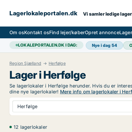
Lagerlokaleportalen.dk
Vi samler ledige lager
Om os
Kontakt os
Find lejer/køber
Opret annonce
Lager
LOKALEPORTALEN.DK I DAG:
Nye i dag
54
O
Region Sjælland
Herfølge
Lager i Herfølge
Se lagerlokaler i Herfølge herunder. Hvis du er intere
dine nye lagerlokaler!
Mere info om lagerlokaler i Her
Herfølge
12 lagerlokaler