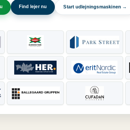
nu
Find lejer nu
Start udlejningsmaskinen →