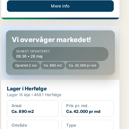
Mere info
Lager i Herfølge
Vi overvåger markedet!
SENEST OPDATERET
09.36 • 28 maj
Oprettet 2 mo
Ca. 890 m2
Ca. 42.000 pr md
Lager i Herfølge
Lager til leje i 4681 Herfølge
Areal
Pris pr. md.
Ca. 890 m2
Ca. 42.000 pr md
Område
Type