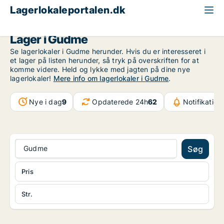
Lagerlokaleportalen.dk
Fyn
Gudme
Lager i Gudme
Se lagerlokaler i Gudme herunder. Hvis du er interesseret i
et lager på listen herunder, så tryk på overskriften for at
komme videre. Held og lykke med jagten på dine nye
lagerlokaler!
Mere info om lagerlokaler i Gudme
.
Nye i dag
9
Opdaterede 24h
62
Notifikation
Gudme
Søg
Pris
Str.