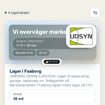
4 lagerlokaler
Lager i Faaborg
Vi overvåger markedet!
SENEST OPDATERET
11.21 • 26 mar.
Oprettet 4 mo
35 m2
PLATIN
Lager i Faaborg
OMKRING DENNE EJENDOM: Lager til opbevaring,
garage, loppesalg mv. Beliggende på
Markedspladsen i Faaborg ligger dette lager på 110
m2. Lejemålet er i stuepl...
Areal
35 m2