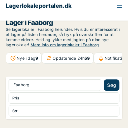
Lagerlokaleportalen.dk
Fyn
Faaborg
Lager i Faaborg
Se lagerlokaler i Faaborg herunder. Hvis du er interesseret i
et lager på listen herunder, så tryk på overskriften for at
komme videre. Held og lykke med jagten på dine nye
lagerlokaler!
Mere info om lagerlokaler i Faaborg
.
Nye i dag
9
Opdaterede 24h
59
Notifikation
Faaborg
Søg
Pris
Str.