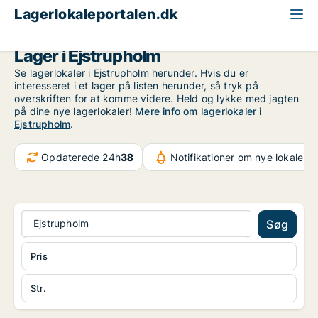
Lagerlokaleportalen.dk
Region Sydjylland
Ejstrupholm
Lager i Ejstrupholm
Se lagerlokaler i Ejstrupholm herunder. Hvis du er
interesseret i et lager på listen herunder, så tryk på
overskriften for at komme videre. Held og lykke med jagten
på dine nye lagerlokaler!
Mere info om lagerlokaler i
Ejstrupholm
.
Opdaterede 24h
38
Notifikationer om nye lokaler
3
Ejstrupholm
Søg
Pris
Str.