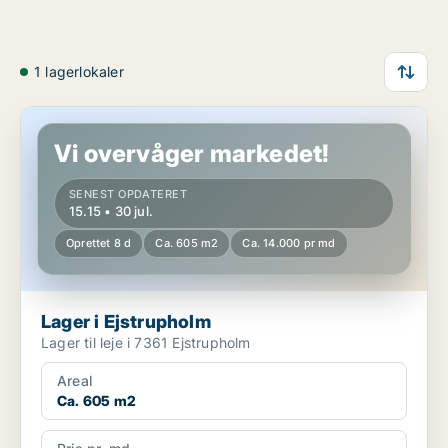
1 lagerlokaler
Lager i Ejstrupholm
Vi overvåger markedet!
SENEST OPDATERET
15.15 • 30 jul.
Oprettet 8 d
Ca. 605 m2
Ca. 14.000 pr md
Lager i Ejstrupholm
Lager til leje i 7361 Ejstrupholm
Areal
Ca. 605 m2