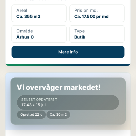
Areal
Pris pr. md.
Ca. 355 m2
Ca. 17.500 pr md
Område
Type
Århus C
Butik
Mere info
Lager i Århus
Vi overvåger markedet!
SENEST OPDATERET
17.43 • 15 jul.
Oprettet 22 d
Ca. 30 m2