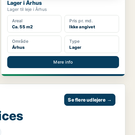
Lager i Århus
Lager til leje i Århus
Areal
Pris pr. md.
Ca. 55 m2
Ikke angivet
Område
Type
Århus
Lager
Mere info
Se flere udlejere
→
ices