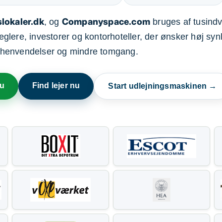
lokaler.dk
Companyspace.com
, og
bruges af tusindvi
ere, investorer og kontorhoteller, der ønsker høj synl
henvendelser og mindre tomgang.
nu
Find lejer nu
Start udlejningsmaskinen →