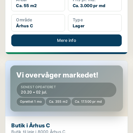
Ca. 55 m2
Ca. 3.000 pr md
Område
Type
Århus C
Lager
Mere info
Butik i Århus C
Vi overvåger markedet!
SENEST OPDATERET
20.20 • 02 jul.
Oprettet 1 mo
Ca. 355 m2
Ca. 17.500 pr md
Butik i Århus C
Butik til leje i 8000 Århus C