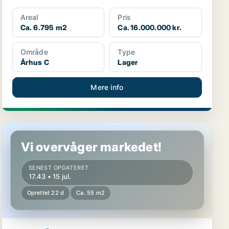
Areal
Pris
Ca. 6.795 m2
Ca. 16.000.000 kr.
Område
Type
Århus C
Lager
Mere info
Lager i Århus
Vi overvåger markedet!
SENEST OPDATERET
17.43 • 15 jul.
Oprettet 22 d
Ca. 55 m2