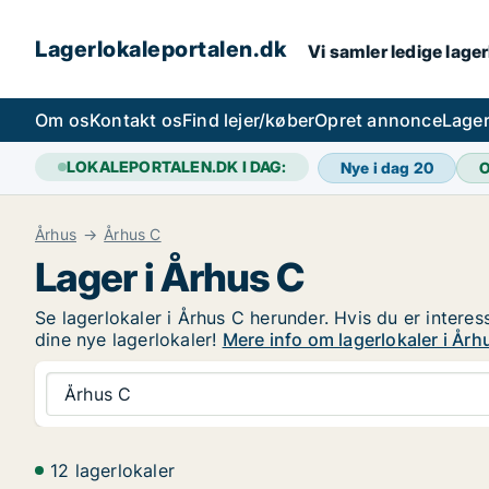
Lagerlokaleportalen.dk
Vi samler ledige lager
Om os
Kontakt os
Find lejer/køber
Opret annonce
Lager
LOKALEPORTALEN.DK I DAG:
Nye i dag
20
O
Århus
Århus C
Lager i Århus C
Se lagerlokaler i Århus C herunder. Hvis du er interes
dine nye lagerlokaler!
Mere info om lagerlokaler i Årh
Århus C
12 lagerlokaler