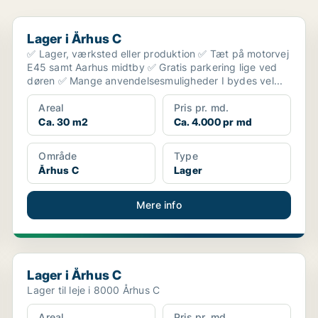
Lager i Århus C
Lager i Århus C
✅ Lager, værksted eller produktion ✅ Tæt på motorvej
E45 samt Aarhus midtby ✅ Gratis parkering lige ved
døren ✅ Mange anvendelsesmuligheder I bydes vel...
Areal
Pris pr. md.
Ca. 30 m2
Ca. 4.000 pr md
Område
Type
Århus C
Lager
Mere info
Lager i Århus C
Lager i Århus C
Lager til leje i 8000 Århus C
Areal
Pris pr. md.