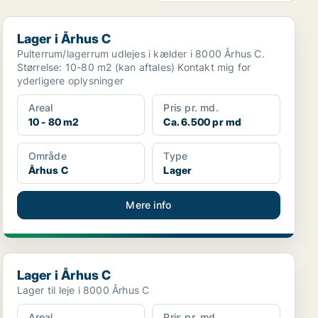
Lager i Århus C
Lager i Århus C
Pulterrum/lagerrum udlejes i kælder i 8000 Århus C.
Størrelse: 10-80 m2 (kan aftales) Kontakt mig for
yderligere oplysninger
Areal
Pris pr. md.
10 - 80 m2
Ca. 6.500 pr md
Område
Type
Århus C
Lager
Mere info
Lager i Århus C
Lager i Århus C
Lager til leje i 8000 Århus C
Areal
Pris pr. md.