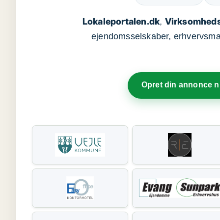
Lokaleportalen.dk
Virksomheds
,
ejendomsselskaber, erhvervsmægl
Opret din annonce 