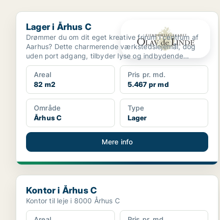
Lager i Århus C
Lager i Århus C
Drømmer du om dit eget kreative frirum i centrum af
Aarhus? Dette charmerende værkstedslejemål, dog
uden port adgang, tilbyder lyse og indbydende
rammer som ...
Areal
Pris pr. md.
82 m2
5.467 pr md
Område
Type
Århus C
Lager
Mere info
Kontor i Århus C
Kontor i Århus C
Kontor til leje i 8000 Århus C
Areal
Pris pr. md.