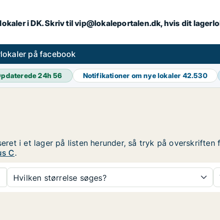
lokaler i DK. Skriv til vip@lokaleportalen.dk, hvis dit lager
lokaler på facebook
pdaterede 24h
56
Notifikationer om nye lokaler
42.530
seret i et lager på listen herunder, så tryk på overskrift
us C
.
Hvilken størrelse søges?