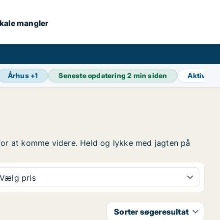
lokale mangler
Århus
+
1
Seneste opdatering
2 min siden
Aktive a
en for at komme videre. Held og lykke med jagten på
Vælg pris
Sorter søgeresultat