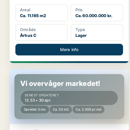
Areal
Pris
Ca. 11.165 m2
Ca. 60.000.000 kr.
Område
Type
Århus C
Lager
Mere info
Lager i Århus C
Vi overvåger markedet!
SENEST OPDATERET
12.53 • 30 apr.
Oprettet 3 mo
Ca. 35 m2
Ca. 2.500 pr md