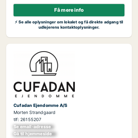
Få mere info
⚡ Se alle oplysninger om lokalet og få direkte adgang til
udlejerens kontaktoplysninger.
Cufadan Ejendomme A/S
Morten Strandgaard
tlf: 26155207
Se email-adresse
xxxxxxxxxxxxxxxx
Gå til hjemmeside
xxxxxxxxxxxxxxxxx