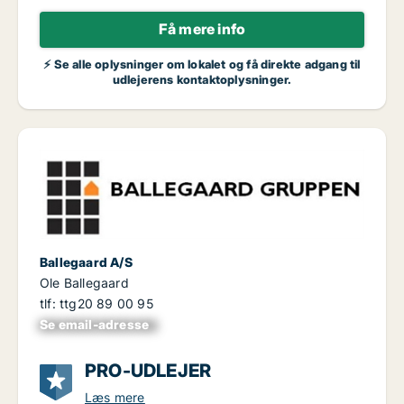
Få mere info
⚡ Se alle oplysninger om lokalet og få direkte adgang til
udlejerens kontaktoplysninger.
Ballegaard A/S
Ole Ballegaard
tlf: ttg20 89 00 95
Se email-adresse
xxxxxxxxxxxxxxxx
PRO-UDLEJER
Læs mere