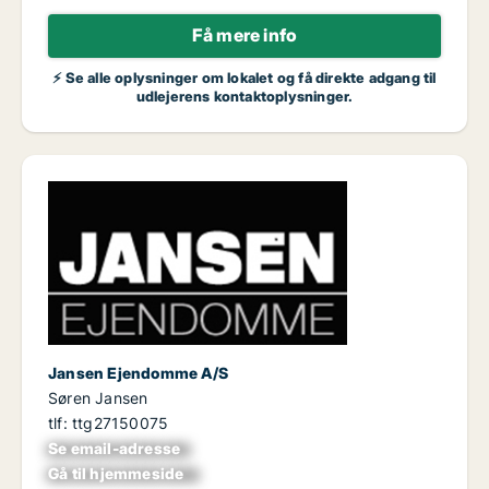
Få mere info
⚡ Se alle oplysninger om lokalet og få direkte adgang til
udlejerens kontaktoplysninger.
Jansen Ejendomme A/S
Søren Jansen
tlf: ttg27150075
Se email-adresse
xxxxxxxxxxxxxxxx
Gå til hjemmeside
xxxxxxxxxxxxxxxxx