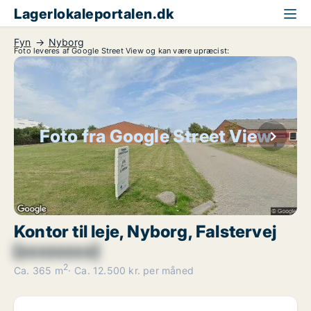
Lagerlokaleportalen.dk
Fyn
Nyborg
Foto leveres af Google Street View og kan være upræcist:
Foto fra Google Street View
Kontor til leje, Nyborg, Falstervej
[xxxxxxxx]
2
Ca. 365 m
Ca. 12.500 kr. per måned