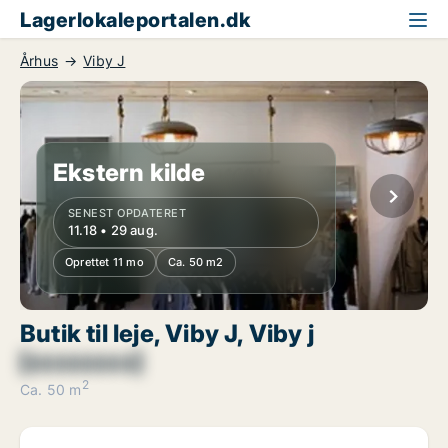
Lagerlokaleportalen.dk
Århus
Viby J
Ekstern kilde
SENEST OPDATERET
11.18 • 29 aug.
Oprettet 11 mo
Ca. 50 m2
Butik til leje, Viby J, Viby j
[xxxxxxxx]
2
Ca. 50 m